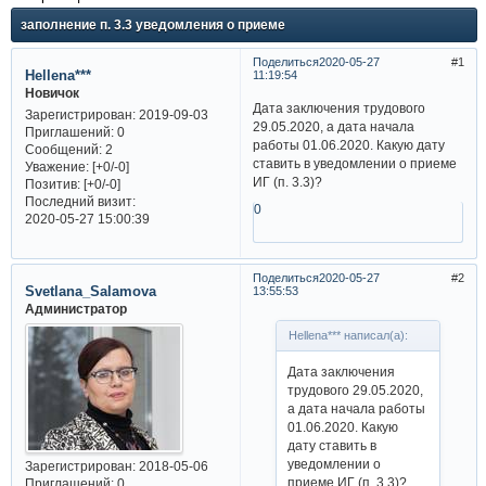
заполнение п. 3.3 уведомления о приеме
Поделиться
2020-05-27
1
Hellena***
11:19:54
Новичок
Дата заключения трудового
Зарегистрирован
: 2019-09-03
29.05.2020, а дата начала
Приглашений:
0
работы 01.06.2020. Какую дату
Сообщений:
2
ставить в уведомлении о приеме
Уважение:
[+0/-0]
ИГ (п. 3.3)?
Позитив:
[+0/-0]
Последний визит:
0
2020-05-27 15:00:39
Поделиться
2020-05-27
2
Svetlana_Salamova
13:55:53
Администратор
Hellena*** написал(а):
Дата заключения
трудового 29.05.2020,
а дата начала работы
01.06.2020. Какую
дату ставить в
уведомлении о
Зарегистрирован
: 2018-05-06
приеме ИГ (п. 3.3)?
Приглашений:
0