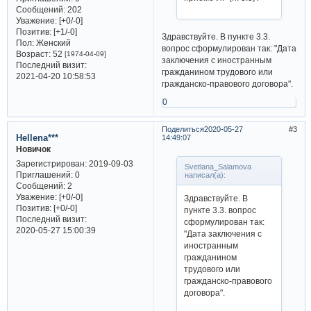
Сообщений:
202
Уважение:
[+0/-0]
Позитив:
[+1/-0]
Здравствуйте. В пункте 3.3.
Пол:
Женский
вопрос сформулирован так: "Дата
Возраст:
52
[1974-04-09]
заключения с иностранным
Последний визит:
гражданином трудового или
2021-04-20 10:58:53
гражданско-правового договора".
0
Поделиться
2020-05-27
3
Hellena***
14:49:07
Новичок
Зарегистрирован
: 2019-09-03
Svetlana_Salamova
Приглашений:
0
написал(а):
Сообщений:
2
Уважение:
[+0/-0]
Здравствуйте. В
Позитив:
[+0/-0]
пункте 3.3. вопрос
Последний визит:
сформулирован так:
2020-05-27 15:00:39
"Дата заключения с
иностранным
гражданином
трудового или
гражданско-правового
договора".