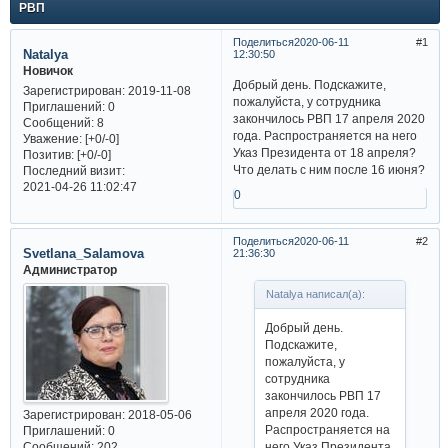
РВП
Поделиться
2020-06-11
1
Natalya
12:30:50
Новичок
Добрый день. Подскажите,
Зарегистрирован
: 2019-11-08
пожалуйста, у сотрудника
Приглашений:
0
закончилось РВП 17 апреля 2020
Сообщений:
8
года. Распространяется на него
Уважение:
[+0/-0]
Указ Президента от 18 апреля?
Позитив:
[+0/-0]
Что делать с ним после 16 июня?
Последний визит:
2021-04-26 11:02:47
0
Поделиться
2020-06-11
2
Svetlana_Salamova
21:36:30
Администратор
Natalya написал(а):
Добрый день.
Подскажите,
пожалуйста, у
сотрудника
закончилось РВП 17
апреля 2020 года.
Зарегистрирован
: 2018-05-06
Распространяется на
Приглашений:
0
Сообщений:
202
него Указ Президента