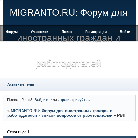
MIGRANTO.RU: Форум для
Форум
Участники
Поиск
Регистрация
Войти
иностранных граждан и
работодателей
Активные темы
Привет, Гость!
Войдите
или
зарегистрируйтесь
.
»
MIGRANTO.RU: Форум для иностранных граждан и
работодателей
»
список вопросов от работодателей
»
РВП
Страница:
1