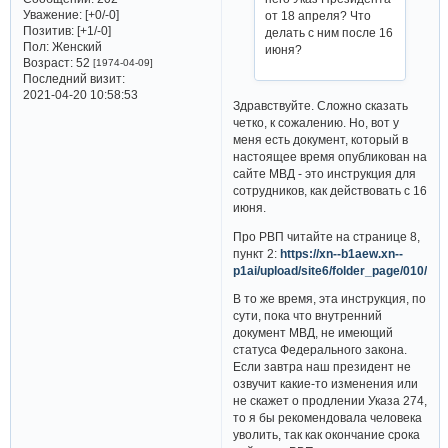
Уважение:
[+0/-0]
от 18 апреля? Что
Позитив:
[+1/-0]
делать с ним после 16
Пол:
Женский
июня?
Возраст:
52
[1974-04-09]
Последний визит:
2021-04-20 10:58:53
Здравствуйте. Сложно сказать
четко, к сожалению. Но, вот у
меня есть документ, который в
настоящее время опубликован на
сайте МВД - это инструкция для
сотрудников, как действовать с 16
июня.
Про РВП читайте на странице 8,
пункт 2:
https://xn--b1aew.xn--
p1ai/upload/site6/folder_page/010/764
В то же время, эта инструкция, по
сути, пока что внутренний
документ МВД, не имеющий
статуса Федерального закона.
Если завтра наш президент не
озвучит какие-то изменения или
не скажет о продлении Указа 274,
то я бы рекомендовала человека
уволить, так как окончание срока