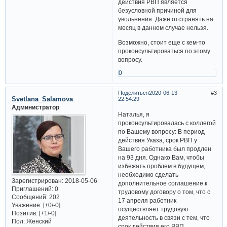
действия РВП является
безусловной причиной для
увольнения. Даже отстранять на
месяц в данном случае нельзя.
Возможно, стоит еще с кем-то
проконсультироваться по этому
вопросу.
0
Поделиться
2020-06-13
3
Svetlana_Salamova
22:54:29
Администратор
Наталья, я
проконсультировалась с коллегой
по Вашему вопросу: В период
действия Указа, срок РВП у
Вашего работника был продлен
на 93 дня. Однако Вам, чтобы
избежать проблем в будущем,
необходимо сделать
Зарегистрирован
: 2018-05-06
дополнительное соглашение к
Приглашений:
0
трудовому договору о том, что с
Сообщений:
202
17 апреля работник
Уважение:
[+0/-0]
осуществляет трудовую
Позитив:
[+1/-0]
деятельность в связи с тем, что
Пол:
Женский
срок действия его РВП