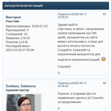
калькулятор регистраций
Поделиться
2020-06-17
1
Виктория
15:45:54
Участник
Здравствуйте!
Зарегистрирован
: 2018-07-23
Светлана, в связи с продлением
Приглашений:
0
сроков пребывания (на 185
Сообщений:
15
дней), калькулятор на сайте
Уважение:
[+0/-0]
можно использовать только для
Позитив:
[+0/-0]
расчета оплаты патентов..
Последний визит:
Создайте, пожалуйста,
2021-04-28 07:59:28
аналогичный калькулятор для
подсчета сроков регистраций
Спасибо!
0
Поделиться
2020-06-17
2
Svetlana_Salamova
16:19:29
Администратор
Хорошо, я подумаю как это
правильнее сделать ))) Спасибо
за предложение.
0