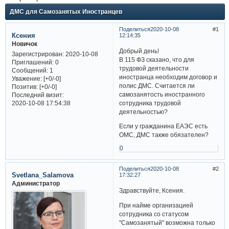
ДМС для Самозанятых Иностранцев
Поделиться
2020-10-08
1
Ксения
12:14:35
Новичок
Добрый день!
Зарегистрирован
: 2020-10-08
В 115 ФЗ сказано, что для
Приглашений:
0
трудовой деятельности
Сообщений:
1
иностранца необходим договор и
Уважение:
[+0/-0]
полис ДМС. Считается ли
Позитив:
[+0/-0]
самозанятость иностранного
Последний визит:
сотрудника трудовой
2020-10-08 17:54:38
деятельностью?
Если у гражданина ЕАЭС есть
ОМС, ДМС также обязателен?
0
Поделиться
2020-10-08
2
Svetlana_Salamova
17:32:27
Администратор
Здравствуйте, Ксения.
При найме организацией
сотрудника со статусом
"Самозанятый" возможна только