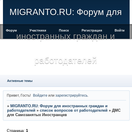
MIGRANTO.RU: Форум для
Форум
Участники
Поиск
Регистрация
Войти
иностранных граждан и
работодателей
Активные темы
Привет, Гость!
Войдите
или
зарегистрируйтесь
.
»
MIGRANTO.RU: Форум для иностранных граждан и
работодателей
»
список вопросов от работодателей
»
ДМС
для Самозанятых Иностранцев
Страница:
1