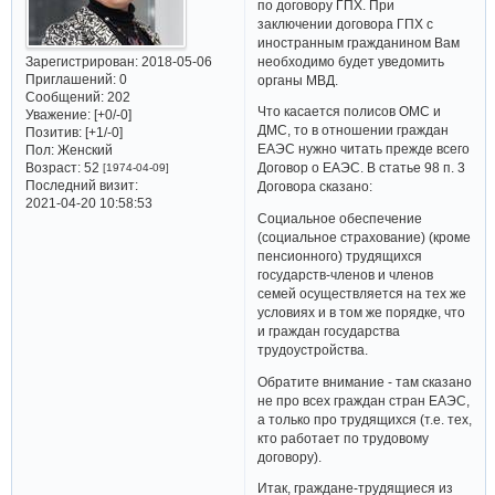
по договору ГПХ. При
заключении договора ГПХ с
иностранным гражданином Вам
Зарегистрирован
: 2018-05-06
необходимо будет уведомить
Приглашений:
0
органы МВД.
Сообщений:
202
Что касается полисов ОМС и
Уважение:
[+0/-0]
ДМС, то в отношении граждан
Позитив:
[+1/-0]
ЕАЭС нужно читать прежде всего
Пол:
Женский
Возраст:
52
Договор о ЕАЭС. В статье 98 п. 3
[1974-04-09]
Последний визит:
Договора сказано:
2021-04-20 10:58:53
Социальное обеспечение
(социальное страхование) (кроме
пенсионного) трудящихся
государств-членов и членов
семей осуществляется на тех же
условиях и в том же порядке, что
и граждан государства
трудоустройства.
Обратите внимание - там сказано
не про всех граждан стран ЕАЭС,
а только про трудящихся (т.е. тех,
кто работает по трудовому
договору).
Итак, граждане-трудящиеся из