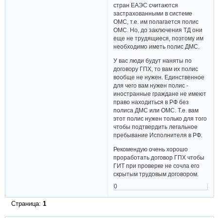
стран ЕАЭС считаются
застрахованными в системе
ОМС, т.е. им полагается полис
ОМС. Но, до заключения ТД они
еще не трудящиеся, поэтому им
необходимо иметь полис ДМС.
У вас люди будут наняты по
договору ГПХ, то вам их полис
вообще не нужен. Единственное
для чего вам нужен полис -
иностранные граждане не имеют
право находиться в РФ без
полиса ДМС или ОМС. Т.е. вам
этот полис нужен только для того
чтобы подтвердить легальное
пребывание Исполнителя в РФ.
Рекомендую очень хорошо
проработать договор ГПХ чтобы
ГИТ при проверке не сочла его
скрытым трудовым договором.
0
Страница:
1