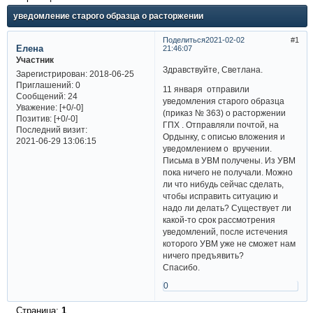
уведомление старого образца о расторжении
Поделиться
2021-02-02
1
Елена
21:46:07
Участник
Здравствуйте, Светлана.
Зарегистрирован
: 2018-06-25
Приглашений:
0
11 января отправили
Сообщений:
24
уведомления старого образца
Уважение:
[+0/-0]
(приказ № 363) о расторжении
Позитив:
[+0/-0]
ГПХ . Отправляли почтой, на
Последний визит:
Ордынку, с описью вложения и
2021-06-29 13:06:15
уведомлением о вручении.
Письма в УВМ получены. Из УВМ
пока ничего не получали. Можно
ли что нибудь сейчас сделать,
чтобы исправить ситуацию и
надо ли делать? Существует ли
какой-то срок рассмотрения
уведомлений, после истечения
которого УВМ уже не сможет нам
ничего предъявить?
Спасибо.
0
Страница:
1