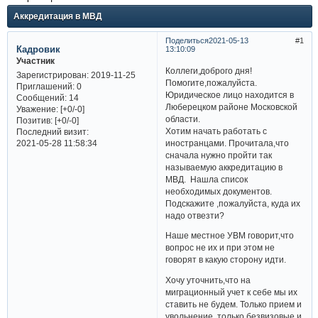
Аккредитация в МВД
Поделиться
2021-05-13
1
Кадровик
13:10:09
Участник
Коллеги,доброго дня!
Зарегистрирован
: 2019-11-25
Помогите,пожалуйста.
Приглашений:
0
Юридическое лицо находится в
Сообщений:
14
Люберецком районе Московской
Уважение:
[+0/-0]
области.
Позитив:
[+0/-0]
Хотим начать работать с
Последний визит:
иностранцами. Прочитала,что
2021-05-28 11:58:34
сначала нужно пройти так
называемую аккредитацию в
МВД. Нашла список
необходимых документов.
Подскажите ,пожалуйста, куда их
надо отвезти?
Наше местное УВМ говорит,что
вопрос не их и при этом не
говорят в какую сторону идти.
Хочу уточнить,что на
миграционный учет к себе мы их
ставить не будем. Только прием и
увольнение, только безвизовые и