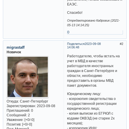
ЕАЭС.
Спасибо!
Отредактировано Кадровик (2021-
05-13 14:14:25)
0
Поделиться
2023-09-08
2
migrastaff
14:06:48
Новичок
Работодателю, чтобы встать на
учет в МВД в качестве
работодателя иностранных
граждан в Санкт-Петербурге и
области, необходимо
предоставить в органы МВД
пакет документов.
Юридическому лицу:
- ксерокопия свидетельства о
Откуда:
Санкт-Петербург
государственной регистрации
Зарегистрирован
: 2023-09-08
юридического лица;
Приглашений:
0
- копия выписки из ЕГРЮЛ c
Сообщений:
2
кодами ОКВЭД (не старее 2х
Уважение:
[+0/-0]
месяцев);
Позитив:
[+0/-0]
- ксерокопия ИНН;
Пол:
Мужской