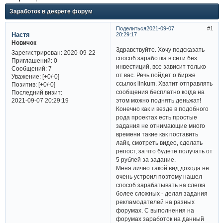
Заработок в декрете форум
Поделиться
2021-09-07
1
Настя
20:29:17
Новичок
Здравствуйте. Хочу подсказать
Зарегистрирован
: 2020-09-22
способ заработка в сети без
Приглашений:
0
инвестиций, все зависит только
Сообщений:
7
от вас. Речь пойдет о бирже
Уважение:
[+0/-0]
ссылок linkum. Хватит отправлять
Позитив:
[+0/-0]
сообщения бесплатно когда на
Последний визит:
этом можно поднять деньжат!
2021-09-07 20:29:19
Конечно как и везде в подобного
рода проектах есть простые
задания не отнимающие много
времени такие как поставить
лайк, смотреть видео, сделать
репост, за что будете получать от
5 рублей за задание.
Меня лично такой вид дохода не
очень устроил поэтому нашел
способ зарабатывать на слегка
более сложных - делая задания
рекламодателей на разных
форумах. С выполнения на
форумах заработок на данный