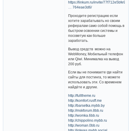
https://linkum.ru/invite/77f712e5bfe90a
… 764eae3d6/
Проходите регистрацию если
хотите зарабатывать но своим
рефералам само собой помощь в
быстром освоении системы и
посоветую как больше
заработать.
Вывод средств можно на
WebMoney, Мобильный телефон
или Qiwi. Минималка на вывод
200 руб.
Если вы не понимаете где найти
сайты для постинга, то можете
использовать эти. Со временем
найдёте и другие.
http://fulltheme.ru
http://komfort.rusff.me
http://barsetka.mybb.by
http://mskforum.8bb.ru
http://womka.6bb.ru
http://chippolino.mybb.ru
http://woman.0bb.ru
http://interes.mybb.social