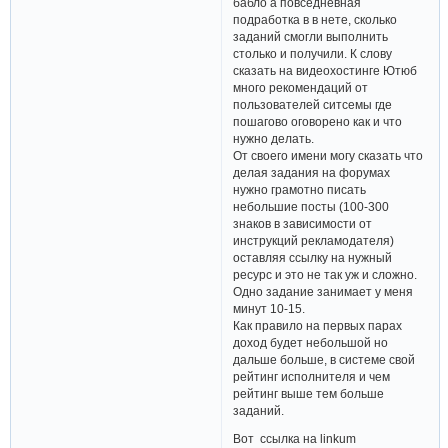
бабло а повседневная
подработка в в нете, сколько
заданий смогли выполнить
столько и получили. К слову
сказать на видеохостинге Ютюб
много рекомендаций от
пользователей ситсемы где
пошагово оговорено как и что
нужно делать.
От своего имени могу сказать что
делая задания на форумах
нужно грамотно писать
небольшие посты (100-300
знаков в зависимости от
инструкций рекламодателя)
оставляя ссылку на нужный
ресурс и это не так уж и сложно.
Одно задание занимает у меня
минут 10-15.
Как правило на первых парах
доход будет небольшой но
дальше больше, в системе свой
рейтинг исполнителя и чем
рейтинг выше тем больше
заданий.
Вот ссылка на linkum