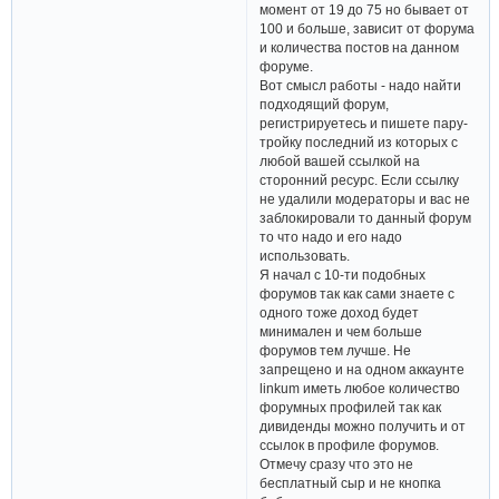
момент от 19 до 75 но бывает от
100 и больше, зависит от форума
и количества постов на данном
форуме.
Вот смысл работы - надо найти
подходящий форум,
регистрируетесь и пишете пару-
тройку последний из которых с
любой вашей ссылкой на
сторонний ресурс. Если ссылку
не удалили модераторы и вас не
заблокировали то данный форум
то что надо и его надо
использовать.
Я начал с 10-ти подобных
форумов так как сами знаете с
одного тоже доход будет
минимален и чем больше
форумов тем лучше. Не
запрещено и на одном аккаунте
linkum иметь любое количество
форумных профилей так как
дивиденды можно получить и от
ссылок в профиле форумов.
Отмечу сразу что это не
бесплатный сыр и не кнопка