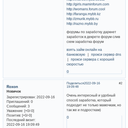
http://girls.maminforum.com
http://womans.forum.cool
http://faranga.mybb.kz
http://zmurik.mybb.ru
http://razno.mybb.by
форумы по заработку даркнет
заработок в декрете форум слив
схем заработка форум
взять займ онлайн на
банковскую
|
прокси сервер dns
|
прокси сервера с хорошей
скоростью
0
Поделиться
2022-09-16
2
Roxon
19:09:48
Новичок
Очень интересный и удобный
Зарегистрирован
: 2022-09-16
способ заработка, который
Приглашений:
0
подходит не только мамочкам, но
Сообщений:
3
так же и подросткам)
Уважение:
[+0/-0]
Позитив:
[+0/-0]
0
Последний визит:
2022-09-16 19:09:49