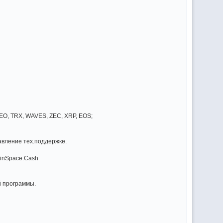
NEO, TRX, WAVES, ZEC, XRP, EOS;
бавление тех.поддержке.
inSpace.Cash
й программы.