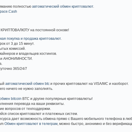
иманию полностью
автоматический обмен криптовалют
.
pace.Cash
КРИПТОВАЛЮТУ на постоянной основе!
кая покупка и продажа криптовалют
.
ок от 3 до 15 минут.
ытых комиссий.
майнеров и владельцев хостингов.
ти и АНОНИМНОСТИ.
а.
суточно 365/24/7
ный
автоматический обмен btc
и прочих криптовалют на VISA/MC и наоборот.
его ничего не нужно заполнять.
обмен bitcoin
BTC и другие популярные криптовалюты!
олнения перевода на ваши реквизиты.
ие вопросов от техподдержки.
йся список криптовалют и платежных систем.
есурса дает возможность обмена прямо с Вашего мобильного телефона в люб
ram
Обмен криптовалют в телеграм
, можно быстро, анонимно и без верифика