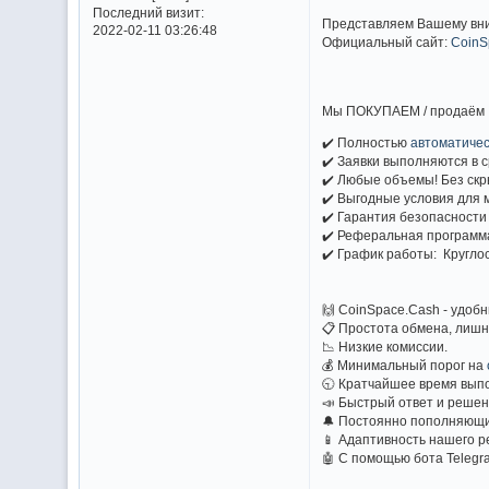
Последний визит:
Представляем Вашему вн
2022-02-11 03:26:48
Официальный сайт:
CoinS
Мы ПОКУПАЕМ / продаём 
✔️ Полностью
автоматичес
✔️ Заявки выполняются в ср
✔️ Любые объемы! Без скр
✔️ Выгодные условия для 
✔️ Гарантия безопаснос
✔️ Реферальная программ
✔️ График работы: Кругло
🙌 CoinSpace.Cash - удоб
📋 Простота обмена, лишн
📉 Низкие комиссии.
💰 Минимальный порог на
🕤 Кратчайшее время вып
📣 Быстрый ответ и решен
🔔 Постоянно пополняющи
📱 Адаптивность нашего р
🤖 С помощью бота Teleg