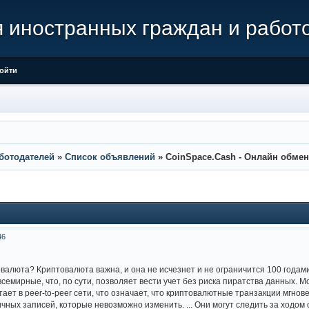
иностранных граждан и работ
ойти
ботодателей
»
Список объявлений
»
CoinSpace.Cash - Онлайн обме
46
валюта? Криптовалюта важна, и она не исчезнет и не ограничится 100 годами,
семирные, что, по сути, позволяет вести учет без риска пиратства данных. М
тает в peer-to-peer сети, что означает, что криптовалютные транзакции мгн
ных записей, которые невозможно изменить. ... Они могут следить за ходом 