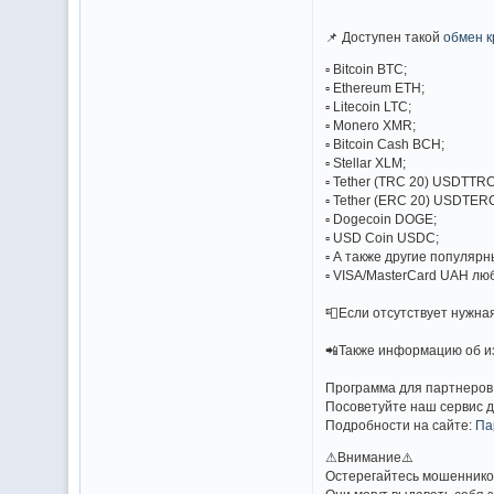
📌 Доступен такой
обмен 
▫️ Bitcoin BTC;
▫️ Ethereum ETH;
▫️ Litecoin LTC;
▫️ Monero XMR;
▫️ Bitcoin Cash BCH;
▫️ Stellar XLM;
▫️ Tether (TRC 20) USDTTRC
▫️ Tether (ERC 20) USDTER
▫️ Dogecoin DOGE;
▫️ USD Coin USDC;
▫️ А также другие популяр
▫️ VISA/MasterCard UAH л
📮Если отсутствует нужна
📲Также информацию об и
Программа для партнеров
Посоветуйте наш сервис 
Подробности на сайте:
Па
⚠Внимание⚠️
Остерегайтесь мошеннико