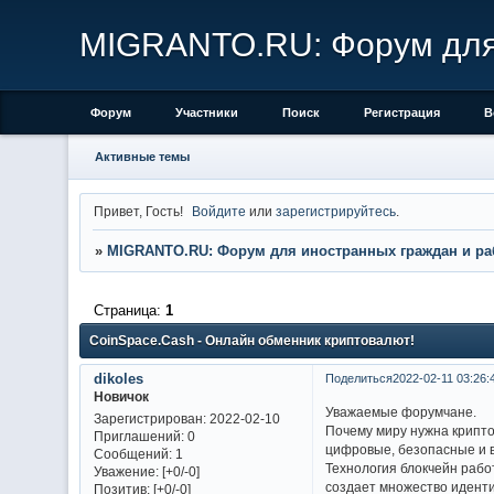
MIGRANTO.RU: Форум для 
Форум
Участники
Поиск
Регистрация
В
Активные темы
Привет, Гость!
Войдите
или
зарегистрируйтесь
.
»
MIGRANTO.RU: Форум для иностранных граждан и ра
Страница:
1
CoinSpace.Cash - Онлайн обменник криптовалют!
dikoles
Поделиться
2022-02-11 03:26:
Новичок
Уважаемые форумчане.
Зарегистрирован
: 2022-02-10
Почему миру нужна крипто
Приглашений:
0
цифровые, безопасные и в
Сообщений:
1
Технология блокчейн рабо
Уважение:
[+0/-0]
создает множество идентич
Позитив:
[+0/-0]