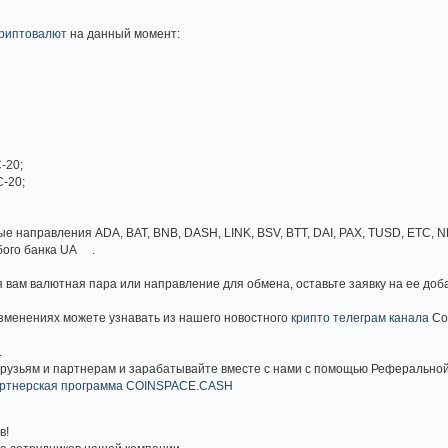
криптовалют
на данный момент:
-20;
C-20;
ные направления ADA, BAT, BNB, DASH, LINK, BSV, BTT, DAI, PAX, TUSD, ETC, 
юбого банка UA .
я вам валютная пара или направление для обмена, оставьте заявку на ее до
зменениях можете узнавать из нашего новостного
крипто телеграм канала
Co
.
друзьям и партнерам и зарабатывайте вместе с нами с помощью Реферально
ртнерская программа COINSPACE.CASH
в!