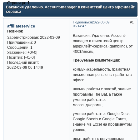
Страница:
1
Вакансия удаленно. Account-manager в клиентский центр аффилейт
сервиса
Поделиться
2022-03-09
1
affiliateservice
06:14:47
Новичок
Вакансия. Удаленно. Account-
Зарегистрирован
: 2022-03-09
manager в клиентский центр
Приглашений:
0
аффилейт-сервиса (gambling), от
Сообщений:
1
400$/месяц
Уважение:
[+0/-0]
Позитив:
[+0/-0]
Требуемые компетенции:
Последний визит:
2022-03-09 06:14:49
коммуникабельность, грамотная
письменная речь, опыт работы в
офисе;
навыки работы с почтой, знание
программы The Bat, а также
умение работать с
мессенджерами;
умение работать с Google Docs,
Google Sheets и Google Forms,
знание Ms Excel на продвинутом
уровне;
опыт работы с регулярными