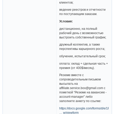
клиентов;
ведение реестров и отчетности
по поступающим заказам.
Условия:
дистанционно, на полный
рабочий день с возможностью
выстроить собственный график;
дружный коллектив, а также
перспективы карьерного роста;
обучение, испытательный срок;
оплата: оклад + сдельная часть +
премия (от 400$/месяц).
Резюме вместе с
сопроводительным письмом
высылать на
affiliate.service.box@gmail.com с
пометкой “Резюме на вакансию -
account-manager” либо
заполните анкету по ссылке:
https://docs.google.com/forms/d/e/1FAI
… w/viewform