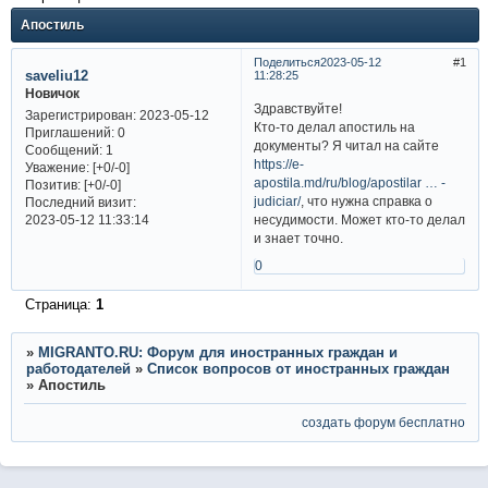
Апостиль
Поделиться
2023-05-12
1
saveliu12
11:28:25
Новичок
Здравствуйте!
Зарегистрирован
: 2023-05-12
Кто-то делал апостиль на
Приглашений:
0
документы? Я читал на сайте
Сообщений:
1
https://e-
Уважение:
[+0/-0]
apostila.md/ru/blog/apostilar … -
Позитив:
[+0/-0]
judiciar/
, что нужна справка о
Последний визит:
несудимости. Может кто-то делал
2023-05-12 11:33:14
и знает точно.
0
Страница:
1
»
MIGRANTO.RU: Форум для иностранных граждан и
работодателей
»
Список вопросов от иностранных граждан
»
Апостиль
создать форум бесплатно