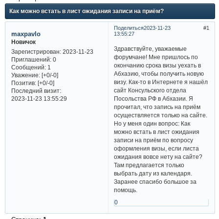
Как можно встать в лист ожидания записи на приём?
Поделиться
2023-11-23
1
maxpavlo
13:55:27
Новичок
Здравствуйте, уважаемые
Зарегистрирован
: 2023-11-23
форумчане! Мне пришлось по
Приглашений:
0
окончанию срока визы уехать в
Сообщений:
1
Абхазию, чтобы получить новую
Уважение:
[+0/-0]
визу. Как-то в Интернете я нашёл
Позитив:
[+0/-0]
сайт Консульского отдела
Последний визит:
Посольства РФ в Абхазии. Я
2023-11-23 13:55:29
прочитал, что запись на приём
осуществляется только на сайте.
Но у меня один вопрос: Как
можно встать в лист ожидания
записи на приём по вопросу
оформления визы, если листа
ожидания вовсе нету на сайте?
Там предлагается только
выбрать дату из календаря.
Заранее спасибо большое за
помощь.
0