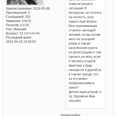
помогли решить
ситуацию! Я
Зарегистрирован
: 2018-05-06
белоруска, не сочтите
Приглашений:
0
Сообщений:
202
за наглость, хочу
Уважение:
[+0/-0]
задать ещё вопрос.
Позитив:
[+1/-0]
Моя принимающая
Пол:
Женский
сторона -молодой
Возраст:
52
[1974-04-09]
человек, но мы хотим
Последний визит:
жить на соседней
2021-04-20 10:58:53
улице в том же
населённом пункте,
но регистрацию я там
сделать не могу, если
я числюсь в одной
квартире а буду
находится в другой,но
в том же городе, что
за это может
предусматривать
закон?
Депортация,штраф, и
тд. Огромное Вам
спасибо
Здравствуйте.