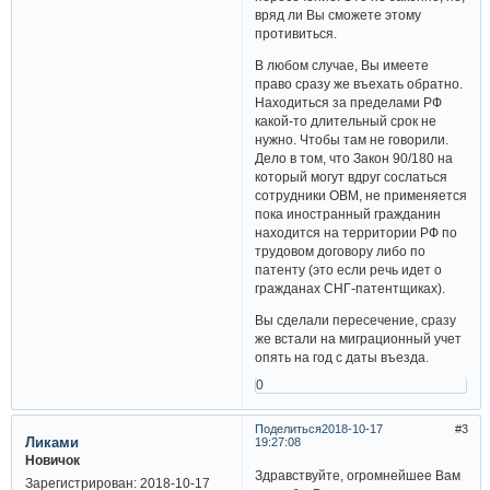
вряд ли Вы сможете этому
противиться.
В любом случае, Вы имеете
право сразу же въехать обратно.
Находиться за пределами РФ
какой-то длительный срок не
нужно. Чтобы там не говорили.
Дело в том, что Закон 90/180 на
который могут вдруг сослаться
сотрудники ОВМ, не применяется
пока иностранный гражданин
находится на территории РФ по
трудовом договору либо по
патенту (это если речь идет о
гражданах СНГ-патентщиках).
Вы сделали пересечение, сразу
же встали на миграционный учет
опять на год с даты въезда.
0
Поделиться
2018-10-17
3
Ликами
19:27:08
Новичок
Здравствуйте, огромнейшее Вам
Зарегистрирован
: 2018-10-17