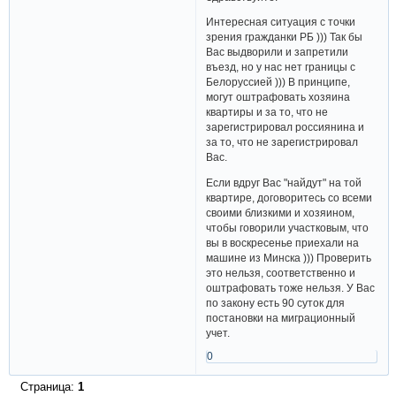
Интересная ситуация с точки
зрения гражданки РБ ))) Так бы
Вас выдворили и запретили
въезд, но у нас нет границы с
Белоруссией ))) В принципе,
могут оштрафовать хозяина
квартиры и за то, что не
зарегистрировал россиянина и
за то, что не зарегистрировал
Вас.
Если вдруг Вас "найдут" на той
квартире, договоритесь со всеми
своими близкими и хозяином,
чтобы говорили участковым, что
вы в воскресенье приехали на
машине из Минска ))) Проверить
это нельзя, соответственно и
оштрафовать тоже нельзя. У Вас
по закону есть 90 суток для
постановки на миграционный
учет.
0
Страница:
1