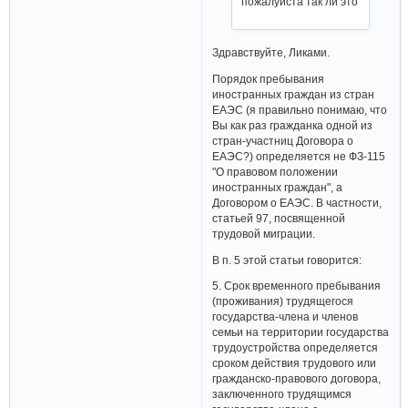
пожалуйста так ли это
Здравствуйте, Ликами.
Порядок пребывания
иностранных граждан из стран
ЕАЭС (я правильно понимаю, что
Вы как раз гражданка одной из
стран-участниц Договора о
ЕАЭС?) определяется не ФЗ-115
"О правовом положении
иностранных граждан", а
Договором о ЕАЭС. В частности,
статьей 97, посвященной
трудовой миграции.
В п. 5 этой статьи говорится:
5. Срок временного пребывания
(проживания) трудящегося
государства-члена и членов
семьи на территории государства
трудоустройства определяется
сроком действия трудового или
гражданско-правового договора,
заключенного трудящимся