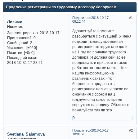
Продление регистрации по трудовому договору белорусам
Поделиться
2018-10-17
1
Ликами
09:12:44
Новичок
Здравствуйте,помогите
Зарегистрирован
: 2018-10-17
разобраться с ситуацией. У меня
Приглашений:
0
подходит к концу временная
Сообщений:
2
регистрация которую мне дали
Уважение:
[+0/-0]
на 1 год по причине трудового
Позитив:
[+0/-0]
договора. Я должна сейчас ее
Последний визит:
продлевать и при этом я также
2018-10-31 17:28:21
работаю на том же месте. Но я
нашла информацию на
различных сайтах, что
бесконечно продлевать
регистрацию нельзя,и после ее
окончания с сроком на 1
год,нужно на какое то время
вернуться на родину. Объясните
пожалуйста так ли это
0
Поделиться
2018-10-17
2
Svetlana_Salamova
18:01:26