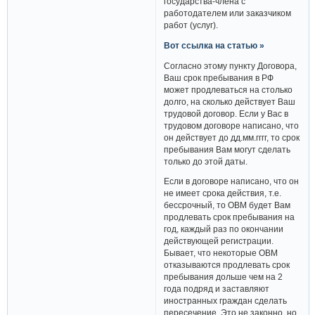
государства-члена с
работодателем или заказчиком
работ (услуг).
Вот ссылка на статью »
Согласно этому пункту Договора,
Ваш срок пребывания в РФ
может продлеваться на столько
долго, на сколько действует Ваш
трудовой договор. Если у Вас в
трудовом договоре написано, что
он действует до дд.мм.гггг, то срок
пребывания Вам могут сделать
только до этой даты.
Если в договоре написано, что он
не имеет срока действия, т.е.
бессрочный, то ОВМ будет Вам
продлевать срок пребывания на
год, каждый раз по окончании
действующей регистрации.
Бывает, что некоторые ОВМ
отказываются продлевать срок
пребывания дольше чем на 2
года подряд и заставляют
иностранных граждан сделать
пересечение. Это не законно, но,