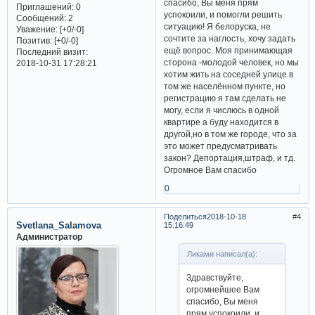
спасибо, Вы меня прям
Приглашений:
0
успокоили, и помогли решить
Сообщений:
2
ситуацию! Я белоруска, не
Уважение:
[+0/-0]
сочтите за наглость, хочу задать
Позитив:
[+0/-0]
ещё вопрос. Моя принимающая
Последний визит:
сторона -молодой человек, но мы
2018-10-31 17:28:21
хотим жить на соседней улице в
том же населённом пункте, но
регистрацию я там сделать не
могу, если я числюсь в одной
квартире а буду находится в
другой,но в том же городе, что за
это может предусматривать
закон? Депортация,штраф, и тд.
Огромное Вам спасибо
0
Поделиться
2018-10-18
4
Svetlana_Salamova
15:16:49
Администратор
Ликами написал(а):
Здравствуйте,
огромнейшее Вам
спасибо, Вы меня
прям успокоили, и