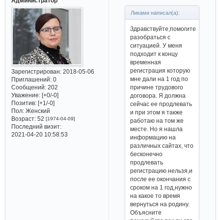
Администратор
Ликами написал(а):
Здравствуйте,помогите
разобраться с
ситуацией. У меня
подходит к концу
временная
регистрация которую
Зарегистрирован
: 2018-05-06
мне дали на 1 год по
Приглашений:
0
Сообщений:
202
причине трудового
Уважение:
[+0/-0]
договора. Я должна
Позитив:
[+1/-0]
сейчас ее продлевать
Пол:
Женский
и при этом я также
Возраст:
52
[1974-04-09]
работаю на том же
Последний визит:
месте. Но я нашла
2021-04-20 10:58:53
информацию на
различных сайтах, что
бесконечно
продлевать
регистрацию нельзя,и
после ее окончания с
сроком на 1 год,нужно
на какое то время
вернуться на родину.
Объясните