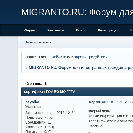
MIGRANTO.RU: Форум для 
Форум
Участники
Поиск
Регистрация
В
Активные темы
Привет, Гость!
Войдите
или
зарегистрируйтесь
.
»
MIGRANTO.RU: Форум для иностранных граждан и ра
Страница:
1
сертификат ГОУ ВО МО ГГТУ.
bzyalka
Поделиться
2018-12-24 12:24:
Участник
Добрый день.
Зарегистрирован
: 2018-12-24
Нет ли информации скольк
Приглашений:
0
В сертификате указана то
Сообщений:
11
Спасибо!
Уважение:
[+0/-0]
Позитив:
[+0/-0]