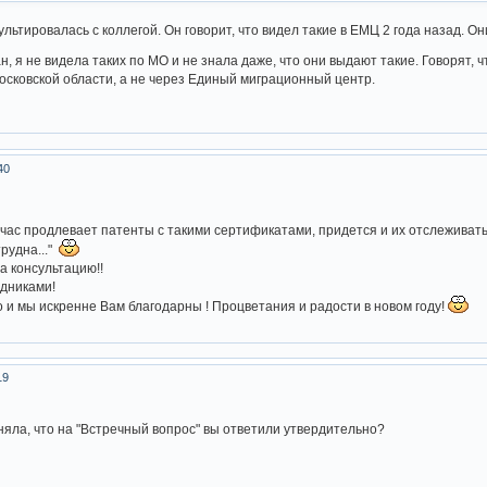
льтировалась с коллегой. Он говорит, что видел такие в ЕМЦ 2 года назад. Они
н, я не видела таких по МО и не знала даже, что они выдают такие. Говорят,
сковской области, а не через Единый миграционный центр.
40
час продлевает патенты с такими сертификатами, придется и их отслеживать
рудна..."
 консультацию!!
дниками!
 и мы искренне Вам благодарны ! Процветания и радости в новом году!
19
няла, что на "Встречный вопрос" вы ответили утвердительно?