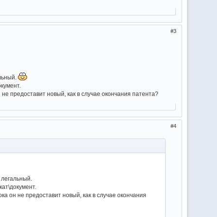
3
льный.
окумент.
 не предоставит новый, как в случае окончания патента?
4
 легальный.
кат\документ.
ка он не предоставит новый, как в случае окончания