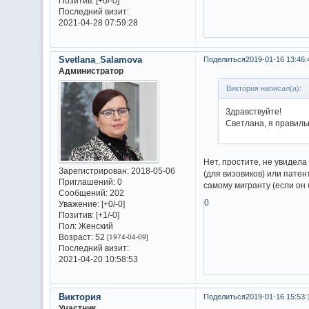
Позитив:
[+0/-0]
Последний визит:
2021-04-28 07:59:28
Svetlana_Salamova
Поделиться
2019-01-16 13:46:
Администратор
Виктория написал(а):
Здравствуйте!
Светлана, я правиль
Нет, простите, не увидел
Зарегистрирован
: 2018-05-06
(для визовиков) или пате
Приглашений:
0
самому мигранту (если он
Сообщений:
202
0
Уважение:
[+0/-0]
Позитив:
[+1/-0]
Пол:
Женский
Возраст:
52
[1974-04-09]
Последний визит:
2021-04-20 10:58:53
Виктория
Поделиться
2019-01-16 15:53:
Участник