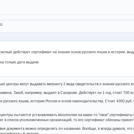
31
колько действует сертификат на знание основ русского языка и истории, вы
на только дата выдачи.
ые центры могут выдавать мигранту 2 вида свидетельств о знании русского яз
кзамена. Такой, например, выдают в Сахарово. Действует он 1 год, стоит 700 и
и русского языка, истории России и основ законодательства. Стоит 4300 руб.
центры пытаются устанавливать монополии на какие-то "свои" сертификаты
дит в список уполномоченных организаций, то его сертификат обязаны принят
твия документа можно определить по названию. Вообще, я всегда думала, что
сертификаты 5-летние.