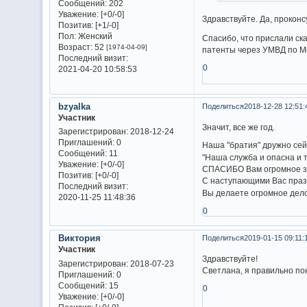
Сообщений:
202
Уважение:
[+0/-0]
Здравствуйте. Да, проконсу
Позитив:
[+1/-0]
Пол:
Женский
Спасибо, что прислали ска
Возраст:
52
[1974-04-09]
патенты через УМВД по Мо
Последний визит:
0
2021-04-20 10:58:53
bzyalka
Поделиться
2018-12-28 12:51:
Участник
Значит, все же год.
Зарегистрирован
: 2018-12-24
Приглашений:
0
Наша "братия" дружно сей
Сообщений:
11
"Наша служба и опасна и т
Уважение:
[+0/-0]
СПАСИБО Вам огромное за
Позитив:
[+0/-0]
С наступающими Вас праз
Последний визит:
Вы делаете огромное дело
2020-11-25 11:48:36
0
Виктория
Поделиться
2019-01-15 09:11:
Участник
Здравствуйте!
Зарегистрирован
: 2018-07-23
Светлана, я правильно по
Приглашений:
0
Сообщений:
15
0
Уважение:
[+0/-0]