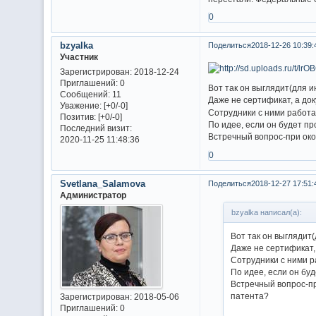
0
bzyalka
Поделиться
2018-12-26 10:39:
Участник
Зарегистрирован
: 2018-12-24
Приглашений:
0
Вот так он выглядит(для 
Сообщений:
11
Даже не сертификат, а до
Уважение:
[+0/-0]
Сотрудники с ними работа
Позитив:
[+0/-0]
По идее, если он будет пр
Последний визит:
Встречный вопрос-при окон
2020-11-25 11:48:36
0
Svetlana_Salamova
Поделиться
2018-12-27 17:51:
Администратор
bzyalka написал(а):
Вот так он выглядит
Даже не сертификат,
Сотрудники с ними р
По идее, если он бу
Встречный вопрос-пр
патента?
Зарегистрирован
: 2018-05-06
Приглашений:
0