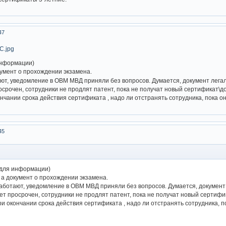
47
информации)
кумент о прохождении экзамена.
ют, уведомление в ОВМ МВД приняли без вопросов. Думается, документ лега
осрочен, сотрудники не продлят патент, пока не получат новый сертификат\д
чании срока действия сертификата , надо ли отстранять сотрудника, пока он
45
(для информации)
 а документ о прохождении экзамена.
аботают, уведомление в ОВМ МВД приняли без вопросов. Думается, документ
дет просрочен, сотрудники не продлят патент, пока не получат новый сертифи
и окончании срока действия сертификата , надо ли отстранять сотрудника, по