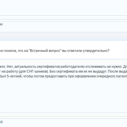
44
но поняла, что на "Встречный вопрос" вы ответили утвердительно?
а его. Нет, актуальность сертификатов работодателю отслеживать не нужно. 
нт на работу (для СНГ-шников). Без сертификата им их не выдадут. После вы
 был 5-летний, чтобы потом предоставить при оформлении очередного патент
18