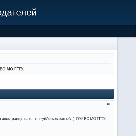
одателей
ВО МО ГГТУ.
1
й иностранцу -патентнику(Московская обл.) ГОУ ВО МО ГГТУ.