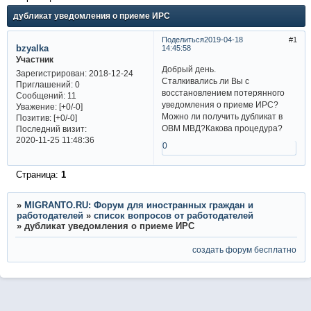
дубликат уведомления о приеме ИРС
Поделиться
2019-04-18
1
bzyalka
14:45:58
Участник
Добрый день.
Зарегистрирован
: 2018-12-24
Сталкивались ли Вы с
Приглашений:
0
восстановлением потерянного
Сообщений:
11
уведомления о приеме ИРС?
Уважение:
[+0/-0]
Можно ли получить дубликат в
Позитив:
[+0/-0]
ОВМ МВД?Какова процедура?
Последний визит:
2020-11-25 11:48:36
0
Страница:
1
»
MIGRANTO.RU: Форум для иностранных граждан и
работодателей
»
список вопросов от работодателей
»
дубликат уведомления о приеме ИРС
создать форум бесплатно