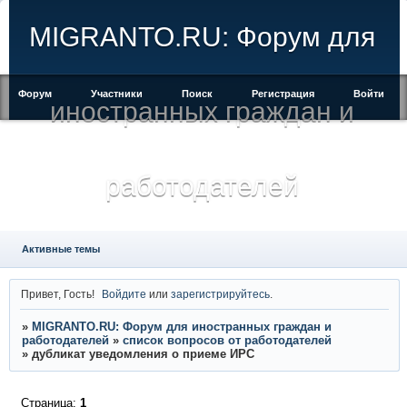
MIGRANTO.RU: Форум для
Форум
Участники
Поиск
Регистрация
Войти
иностранных граждан и
работодателей
Активные темы
Привет, Гость!
Войдите
или
зарегистрируйтесь
.
»
MIGRANTO.RU: Форум для иностранных граждан и
работодателей
»
список вопросов от работодателей
»
дубликат уведомления о приеме ИРС
Страница:
1