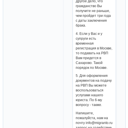
Другое дело, что
гражданство Вы
получите не раньше,
чем пройдет три года
с даты заключения
брака.
4. Если у Вас и у
супруги есть
временная
регистрация в Москве,
то подавать на РВП
Вам придется в
Сахарово. Такой
порядок по Москве.
5. Для оформления
документов на подачу
на РВП Вы можете
воспользоваться
услугами нашего
юриста. По 6-му
вопросу - также.
Напишите,
пожалуйста, нам на
почту info@migranto.ru
запрос на содействие