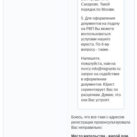
Сахарово. Такой
порядок по Москве.
5. Для оформления
документов на подачу
на РВП Вы можете
воспользоваться
услугами нашего
юриста. По 6-му
вопросу - также.
Напишите,
пожалуйста, нам на
почту info@migranto.ru
запрос на содействие
в оформлении
документов. Юрист
сориентирует Вас по
расценкам. Думаю, что
они Вас устроят.
Боюсь, что все-таки с адресом
регистрации проконсультировала
Вас неправильно:
Место жительства
-
жилой дом,