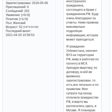
иностранного
Зарегистрирован
: 2018-05-06
гражданина,
Приглашений:
0
состоящего в браке с
Сообщений:
202
гражданином РФ. Буду
Уважение:
[+0/-0]
очень благодарен за
Позитив:
[+1/-0]
ответы. Ниже привожу
Пол:
Женский
максимально
Возраст:
52
[1974-04-09]
Последний визит:
подробную
2021-04-20 10:58:53
информацию, которая
может пригодиться:
Я гражданин
Узбекистана, окончил
ВУЗ на территории
РФ, живу и работаю по
патенту в МСК.
Арендую квартиру, по
договору, в ней же
временно
зарегистрирован, то
есть все легально и по
правилам. Моя
супруга год назад
получила гражданство
РФ, в марте мы
расписались здесь, в
Москве. Я планирую