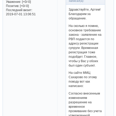
написал(а):
Уважение:
[+0/-0]
Позитив:
[+0/-0]
Здравствуйте, Артем!
Последний визит:
Благодарим за
2019-07-01 13:06:51
обращение.
На сколько я помню,
основное требование
закона - заявление на
РВП подается по
адресу регистрации
супруги. Временная
регистрация тоже
подойдет. Главное,
чтобы у Вас у обоих
был один субъект.
На сайте ММЦ
Сахарово по этому
поводу вот как
написано:
Согласно внесенным
изменениям
разрешение на
временное
проживание без учета
утвержденной