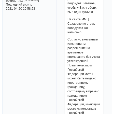
Возраст:
52
[1974-04-09]
подойдет. Главное,
Последний визит:
чтобы у Вас у обоих
2021-04-20 10:58:53
был один субъект.
На сайте ММЦ
Сахарово по этому
поводу вот как
написано:
Согласно внесенным
изменениям
разрешение на
временное
проживание без учета
утвержденной
Правительством
Российской
Федерации квоты
может быть выдано
иностранному
гражданину,
состоящему в браке с
гражданином
Российской
Федерации, имеющим
место жительства в
Российской