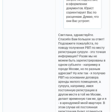
в оформлении
документов. Юрист
сориентирует Вас по
расценкам. Думаю, что
они Вас устроят.
Светлана, здравствуйте.
Спасибо Вам большое за ответ!
Подскажите пожалуйста, по
поводу получения РВП по месту
регистрации супруги - это точная
информация? Разве мы не
можем быть зарегистрированы в
одном субъекте - например в
городе Москве, но по разным
адресам? Ну или так - я получаю
РВП на основании договора
аренды жилого помещения, а
супруга, например, имея
постоянную регистрацию в
другом месте в той же Москве,
делает временную там же, где и я
- в арендуемой мной квартире. В
этом случае её постоянная
регистрация будет отличаться,