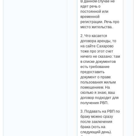
В данном случае не
идет речь о
постоянной или
временной
регистрации. Речь про
место жительства.
2. Что касается
договора аренды, то
на сайте Сахарово
тоже про этот счет
ничего не сказано: там
в списке документов
есть требование
предоставить
документ о праве
пользования жилым
помещением. На
сколько я знаю, ваш
договор подходит для
получения РВП.
3. Подавать на РВП по
браку можно сразу
после заключения
брака (хоть на
следующий день).