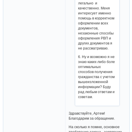
легально и
качественно. Меня
интересует именно
помощь в корректном
оформлении всех
документов,
незаконные способы
оформления РВП и
других документов я
не рассматриваю.
6. Ну и возможно я не
знаю каких-либо боле
оптимальных
способов получения
гражданства с учетом
вышеизложенной
информации? Буду
рад любым ответам и
советам.
Здравствуйте, Артем!
Благодарим за обращение.
На сколько я помню, основное
требование закона - заявление