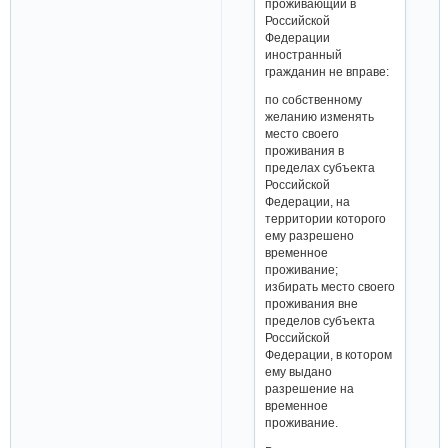
проживающий в
Российской
Федерации
иностранный
гражданин не вправе:
по собственному
желанию изменять
место своего
проживания в
пределах субъекта
Российской
Федерации, на
территории которого
ему разрешено
временное
проживание;
избирать место своего
проживания вне
пределов субъекта
Российской
Федерации, в котором
ему выдано
разрешение на
временное
проживание.