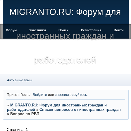
MIGRANTO.RU: Форум для
Форум
Участники
Поиск
Регистрация
Войти
иностранных граждан и
работодателей
Активные темы
Привет, Гость!
Войдите
или
зарегистрируйтесь
.
»
MIGRANTO.RU: Форум для иностранных граждан и
работодателей
»
Список вопросов от иностранных граждан
»
Вопрос по РВП
Страница:
1