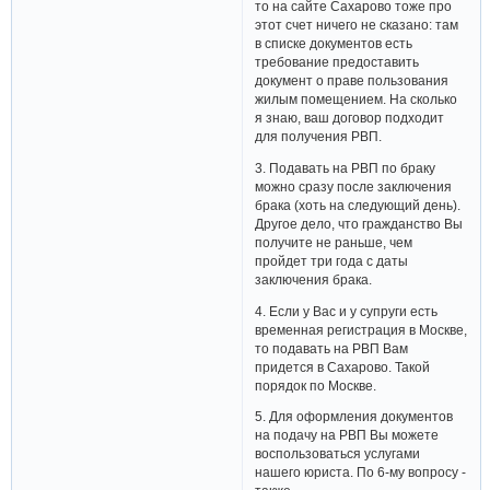
то на сайте Сахарово тоже про
этот счет ничего не сказано: там
в списке документов есть
требование предоставить
документ о праве пользования
жилым помещением. На сколько
я знаю, ваш договор подходит
для получения РВП.
3. Подавать на РВП по браку
можно сразу после заключения
брака (хоть на следующий день).
Другое дело, что гражданство Вы
получите не раньше, чем
пройдет три года с даты
заключения брака.
4. Если у Вас и у супруги есть
временная регистрация в Москве,
то подавать на РВП Вам
придется в Сахарово. Такой
порядок по Москве.
5. Для оформления документов
на подачу на РВП Вы можете
воспользоваться услугами
нашего юриста. По 6-му вопросу -