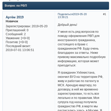
Вопрос по РВП
Поделиться
2019-05-20
1
Артём 2019
13:39:21
Новичок
Добрый день!
Зарегистрирован
: 2019-05-20
Приглашений:
0
У меня есть ряд вопросов по
Сообщений:
2
поводу оформления РВП для
Уважение:
[+0/-0]
иностранного гражданина,
Позитив:
[+0/-0]
состоящего в браке с
Последний визит:
гражданином РФ. Буду очень
2019-07-01 13:06:51
благодарен за ответы. Ниже
привожу максимально подробную
информацию, которая может
пригодиться:
Я гражданин Узбекистана,
окончил ВУЗ на территории РФ,
живу и работаю по патенту в
МСК. Арендую квартиру, по
договору, в ней же временно
зарегистрирован, то есть все
легально и по правилам. Моя
супруга год назад получила
гражданство РФ, в марте мы
расписались здесь, в Москве. Я