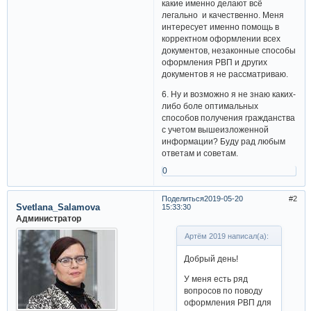
какие именно делают всё
легально и качественно. Меня
интересует именно помощь в
корректном оформлении всех
документов, незаконные способы
оформления РВП и других
документов я не рассматриваю.
6. Ну и возможно я не знаю каких-
либо боле оптимальных
способов получения гражданства
с учетом вышеизложенной
информации? Буду рад любым
ответам и советам.
0
Поделиться
2019-05-20
2
Svetlana_Salamova
15:33:30
Администратор
Артём 2019 написал(а):
Добрый день!
У меня есть ряд
вопросов по поводу
оформления РВП для