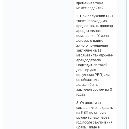
временная тоже
может подойти?
2. При получении РВП
также необходимо
предоставить договор
аренды жилого
помещения. У меня
договор о найме
жилого помещения
заключен на 11
месяцев - так удобнее
арендодателю.
Подходит ли такой
договор для
получения РВП, или
он обязательно
должен быть
заключен сроком на 3
года?
3. От знакомых
слышал, что подавать
на РВП по супруге
можно только через
год после заключения
брака. Нигде в