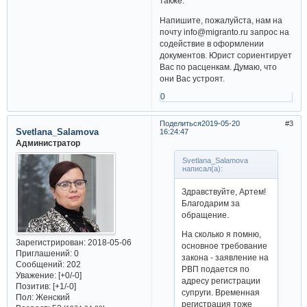
также.
Напишите, пожалуйста, нам на
почту info@migranto.ru запрос на
содействие в оформлении
документов. Юрист сориентирует
Вас по расценкам. Думаю, что
они Вас устроят.
0
Поделиться
2019-05-20
3
Svetlana_Salamova
16:24:47
Администратор
Svetlana_Salamova
написал(а):
Здравствуйте, Артем!
Благодарим за
обращение.
На сколько я помню,
Зарегистрирован
: 2018-05-06
основное требование
Приглашений:
0
закона - заявление на
Сообщений:
202
РВП подается по
Уважение:
[+0/-0]
адресу регистрации
Позитив:
[+1/-0]
супруги. Временная
Пол:
Женский
регистрация тоже