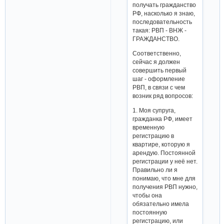
получать гражданство
РФ, насколько я знаю,
последовательность
такая: РВП - ВНЖ -
ГРАЖДАНСТВО.
Соответственно,
сейчас я должен
совершить первый
шаг - оформление
РВП, в связи с чем
возник ряд вопросов:
1. Моя супруга,
гражданка РФ, имеет
временную
регистрацию в
квартире, которую я
арендую. Постоянной
регистрации у неё нет.
Правильно ли я
понимаю, что мне для
получения РВП нужно,
чтобы она
обязательно имела
постоянную
регистрацию, или