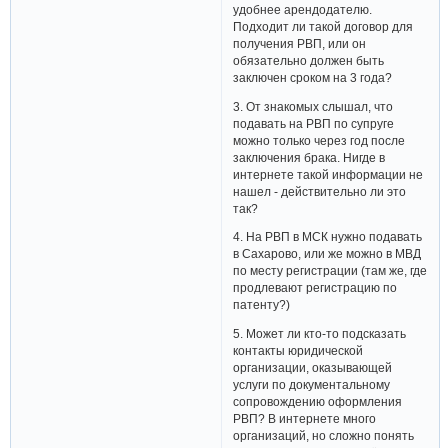
удобнее арендодателю.
Подходит ли такой договор для
получения РВП, или он
обязательно должен быть
заключен сроком на 3 года?
3. От знакомых слышал, что
подавать на РВП по супруге
можно только через год после
заключения брака. Нигде в
интернете такой информации не
нашел - действительно ли это
так?
4. На РВП в МСК нужно подавать
в Сахарово, или же можно в МВД
по месту регистрации (там же, где
продлевают регистрацию по
патенту?)
5. Может ли кто-то подсказать
контакты юридической
организации, оказывающей
услуги по документальному
сопровождению оформления
РВП? В интернете много
организаций, но сложно понять