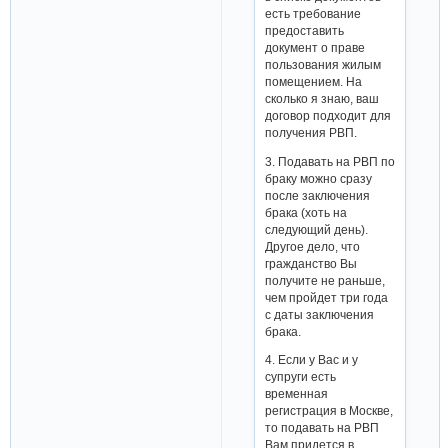
есть требование
предоставить
документ о праве
пользования жилым
помещением. На
сколько я знаю, ваш
договор подходит для
получения РВП.
3. Подавать на РВП по
браку можно сразу
после заключения
брака (хоть на
следующий день).
Другое дело, что
гражданство Вы
получите не раньше,
чем пройдет три года
с даты заключения
брака.
4. Если у Вас и у
супруги есть
временная
регистрация в Москве,
то подавать на РВП
Вам придется в