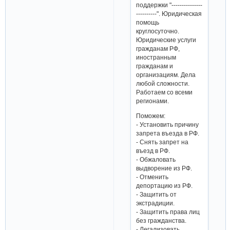
поддержки "---------------
----------". Юридическая
помощь
круглосуточно.
Юридические услуги
гражданам РФ,
иностранным
гражданам и
организациям. Дела
любой сложности.
Работаем со всеми
регионами.
Поможем:
- Установить причину
запрета въезда в РФ.
- Снять запрет на
въезд в РФ.
- Обжаловать
выдворение из РФ.
- Отменить
депортацию из РФ.
- Защитить от
экстрадиции.
- Защитить права лиц
без гражданства.
- Легализовать