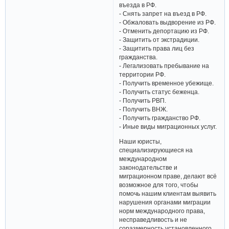
въезда в РФ.
- Снять запрет на въезд в РФ.
- Обжаловать выдворение из РФ.
- Отменить депортацию из РФ.
- Защитить от экстрадиции.
- Защитить права лиц без
гражданства.
- Легализовать пребывание на
территории РФ.
- Получить временное убежище.
- Получить статус беженца.
- Получить РВП.
- Получить ВНЖ.
- Получить гражданство РФ.
- Иные виды миграционных услуг.
Наши юристы,
специализирующиеся на
международном
законодательстве и
миграционном праве, делают всё
возможное для того, чтобы
помочь нашим клиентам выявить
нарушения органами миграции
норм международного права,
несправедливость и не
соразмерность установленного