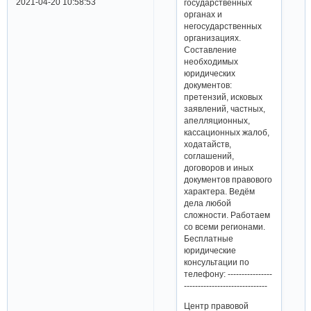
2021-04-20 10:58:53
государственных
органах и
негосударственных
организациях.
Составление
необходимых
юридических
документов:
претензий, исковых
заявлений, частных,
апелляционных,
кассационных жалоб,
ходатайств,
соглашений,
договоров и иных
документов правового
характера. Ведём
дела любой
сложности. Работаем
со всеми регионами.
Бесплатные
юридические
консультации по
телефону: ----------------
------------------------------
Центр правовой