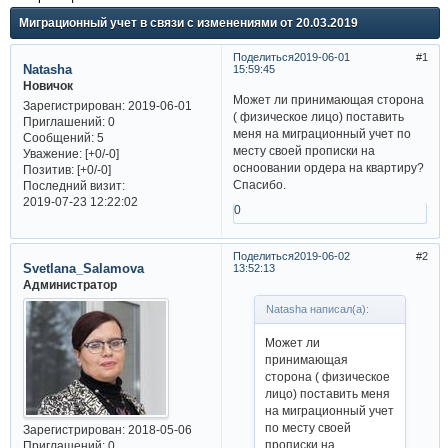
Миграционный учет в связи с изменениями от 20.03.2019
Поделиться
2019-06-01
1
Natasha
15:59:45
Новичок
Может ли принимающая сторона
Зарегистрирован
: 2019-06-01
( физическое лицо) поставить
Приглашений:
0
меня на миграционный учет по
Сообщений:
5
месту своей прописки на
Уважение:
[+0/-0]
осноовании ордера на квартиру?
Позитив:
[+0/-0]
Спасибо.
Последний визит:
2019-07-23 12:22:02
0
Поделиться
2019-06-02
2
Svetlana_Salamova
13:52:13
Администратор
Natasha написал(а):
Может ли
принимающая
сторона ( физическое
лицо) поставить меня
на миграционный учет
по месту своей
Зарегистрирован
: 2018-05-06
прописки на
Приглашений:
0