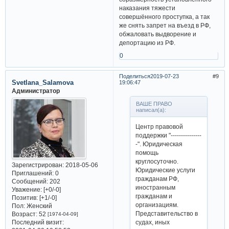
наказания тяжести
совершённого проступка, а так
же снять запрет на въезд в РФ,
обжаловать выдворение и
депортацию из РФ.
0
Поделиться
2019-07-23
9
Svetlana_Salamova
19:06:47
Администратор
ВАШЕ ПРАВО
написал(а):
Центр правовой
поддержки "---------------
-". Юридическая
помощь
круглосуточно.
Зарегистрирован
: 2018-05-06
Юридические услуги
Приглашений:
0
гражданам РФ,
Сообщений:
202
иностранным
Уважение:
[+0/-0]
гражданам и
Позитив:
[+1/-0]
организациям.
Пол:
Женский
Представительство в
Возраст:
52
[1974-04-09]
Последний визит:
судах, иных