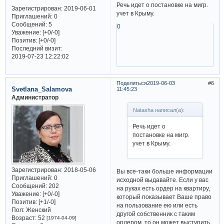
Речь идет о постановке на мигр.
Зарегистрирован
: 2019-06-01
учет в Крыму.
Приглашений:
0
Сообщений:
5
0
Уважение:
[+0/-0]
Позитив:
[+0/-0]
Последний визит:
2019-07-23 12:22:02
Поделиться
2019-06-03
6
Svetlana_Salamova
11:45:23
Администратор
Natasha написал(а):
Речь идет о
постановке на мигр.
учет в Крыму.
Зарегистрирован
: 2018-05-06
Вы все-таки больше информации
Приглашений:
0
исходной выдавайте. Если у вас
Сообщений:
202
на руках есть ордер на квартиру,
Уважение:
[+0/-0]
который показывает Ваше право
Позитив:
[+1/-0]
на пользование ею или есть
Пол:
Женский
другой собственник с таким
Возраст:
52
[1974-04-09]
ордером, то он может выступить