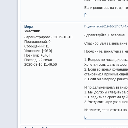
Если решитесь на том, чт
0
Вера
Поделиться
2019-10-17 07:44:
Участник
Здравствуйте, Светлана!
Зарегистрирован
: 2019-10-10
Приглашений:
0
Спасибо Вам за внимание 
Сообщений:
11
Уважение:
[+0/-0]
Проясните, пожалуйста, е
Позитив:
[+0/-0]
1. Вопрос по командировк
Последний визит:
2020-03-16 11:46:56
Хочется услышать из дост
2. Если во время командир
становимся принимающей
3. Если он в период работ
И по дальнейшему взаимо
1. Мы должны следить за 
2. Следить за сроками де
3. Уведомить при увольне
Извините, если ответы на
0