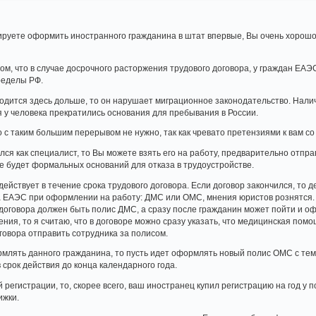
нируете оформить иностранного гражданина в штат впервые, Вы очень хорошо
том, что в случае досрочного расторжения трудового договора, у граждан ЕАЭ
ределы РФ.
дится здесь дольше, то он нарушает миграционное законодательство. Нали
я у человека прекратились основания для пребывания в России.
го с таким большим перерывом не нужно, так как чревато претензиями к вам 
ся как специалист, то Вы можете взять его на работу, предварительно отпра
не будет формальных оснований для отказа в трудоустройстве.
йствует в течение срока трудового договора. Если договор закончился, то де
 ЕАЭС при оформлении на работу: ДМС или ОМС, мнения юристов рознятся. На
договора должен быть полис ДМС, а сразу после гражданин может пойти и о
ния, то я считаю, что в договоре можно сразу указать, что медицинская помо
говора отправить сотрудника за полисом.
рмлять данного гражданина, то пусть идет оформлять новый полис ОМС с тем
в срок действия до конца календарного года.
ой регистрации, то, скорее всего, ваш иностранец купил регистрацию на год у
ижки.