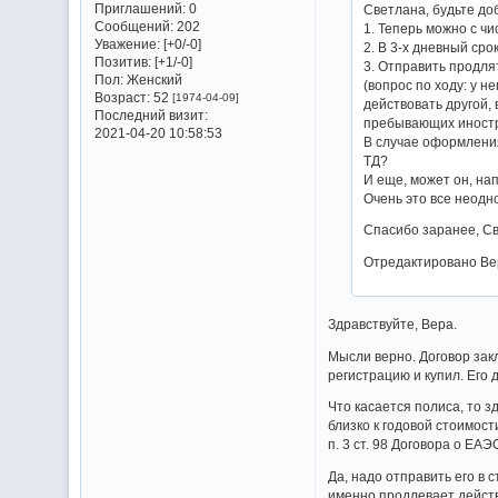
Приглашений:
0
Светлана, будьте до
Сообщений:
202
1. Теперь можно с ч
Уважение:
[+0/-0]
2. В 3-х дневный сро
Позитив:
[+1/-0]
3. Отправить продля
Пол:
Женский
(вопрос по ходу: у н
Возраст:
52
[1974-04-09]
действовать другой,
Последний визит:
пребывающих иност
2021-04-20 10:58:53
В случае оформлени
ТД?
И еще, может он, на
Очень это все неодно
Спасибо заранее, С
Отредактировано Вер
Здравствуйте, Вера.
Мысли верно. Договор зак
регистрацию и купил. Его 
Что касается полиса, то з
близко к годовой стоимост
п. 3 ст. 98 Договора о ЕА
Да, надо отправить его в 
именно продлевает действ