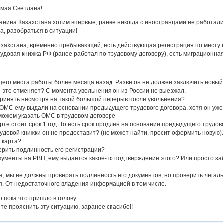
емая Светлана!
анина Казахстана хотим впервые, ранее никогда с иностранцами не работали
а, разобраться в ситуации!
азахстана, временно пребывающий, есть действующая регистрация по месту
рудовая книжка РФ (ранее работал по трудовому договору), есть миграционная
щего места работы более месяца назад. Разве он не должен заключить новы
и это отменяет? С момента увольнения он из России не выезжал.
принять несмотря на такой большой перерыв после увольнения?
ОМС ему выдали на основании предыдущего трудового договора, хотя он уже 
можем указать ОМС в трудовом договоре
рте стоит срок 1 год. То есть срок продлен на основании предыдущего трудов
трудовой книжки он не предоставит? (не может найти, просит оформить новую)
 карта?
верить подлинность его регистрации?
окументы на РВП, ему выдается какое-то подтверждение этого? Или просто з
ла, мы не должны проверять подлинность его документов, но проверить легаль
я. От недостаточного владения информацией в том числе.
 пока что пришло в голову.
те прояснить эту ситуацию, заранее спасибо!!