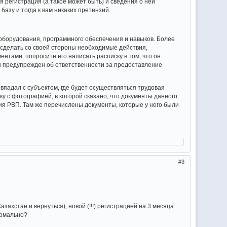
 регистрация (а такое может быть) и сведения о ней
 базу и тогда к вам никаких претензий.
 оборудования, программного обеспечения и навыков. Более
е сделать со своей стороны необходимые действия,
нтами: попросите его написать расписку в том, что он
он предупрежден об ответственности за предоставление
впадал с субъектом, где будет осуществляться трудовая
ку с фотографией, в которой сказано, что документы данного
я РВП. Там же перечислены документы, которые у него были
3
ахстан и вернуться), новой (!!!) регистрацией на 3 месяца
нормально?