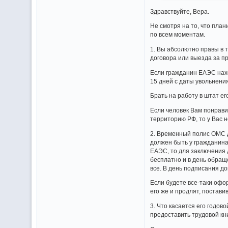
Здравствуйте, Вера.
Не смотря на то, что пла
по всем моментам.
1. Вы абсолютно правы в 
договора или выезда за п
Если гражданин ЕАЭС нахо
15 дней с даты увольнени
Брать на работу в штат е
Если человек Вам понравил
территорию РФ, то у Вас 
2. Временный полис ОМС де
должен быть у гражданина
ЕАЭС, то для заключения 
бесплатно и в день обраще
все. В день подписания до
Если будете все-таки офо
его же и продлят, постави
3. Что касается его годов
предоставить трудовой кн