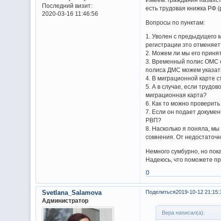
Последний визит:
есть трудовая книжка РФ (
2020-03-16 11:46:56
Вопросы по пунктам:
1. Уволен с предыдущего 
регистрации это отменяет
2. Можем ли мы его приня
3. Временный полис ОМС е
полиса ДМС можем указат
4. В миграционной карте с
5. А в случае, если трудо
миграционная карта?
6. Как то можно проверит
7. Если он подает докуме
РВП?
8. Насколько я поняла, мы
сомнения. От недостаточн
Немного сумбурно, но пока
Надеюсь, что поможете пр
0
Svetlana_Salamova
Поделиться
2019-10-12 21:15:
Администратор
Вера написал(а):