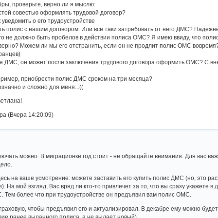
бры, проверьте, верно ли я мыслю:
истой совестью оформлять трудовой договор?
к уведомить о его трудоустройстве
ть полис с нашим договором. Или все таки затребовать от него ДМС? Надеж
его не должно быть пробелов в действии полиса ОМС? Я имею ввиду, что полис
 верно? Можем ли мы его отстранить, если он не продлит полис ОМС вовремя
ранцев)
я ДМС, он может после заключения трудового договора оформить ОМС? С вн
пример, приобрести полис ДМС сроком на три месяца?
значно и сложно для меня...((
ветлана!
а (Вчера 14:20:09)
лючать можно. В миграционке год стоит - не обращайте внимания. Для вас ва
дело.
десь на ваше усмотрение: можете заставить его купить полис ДМС (но, это рас
и). На мой взгляд, Вас вряд ли кто-то привлечет за то, что вы сразу укажете
ЭС. Тем более что при трудоустройстве он предъявил вам полис ОМС.
страховую, чтобы предъявил его и актуализировал. В декабре ему можно будет
ие ранее выданного полиса, а не выдает новый).