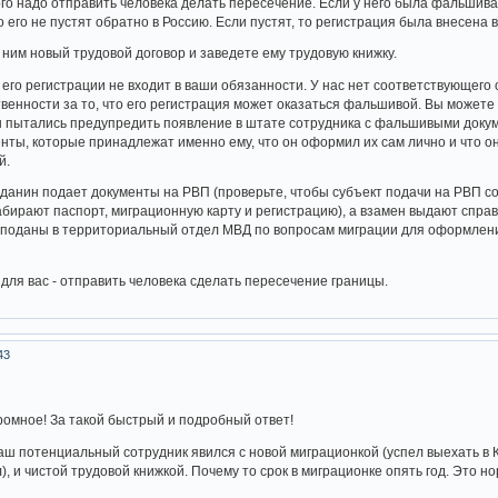
ого надо отправить человека делать пересечение. Если у него была фальшивая
о его не пустят обратно в Россию. Если пустят, то регистрация была внесена в
 ним новый трудовой договор и заведете ему трудовую книжку.
 его регистрации не входит в ваши обязанности. У нас нет соответствующего
ственности за то, что его регистрация может оказаться фальшивой. Вы может
ы пытались предупредить появление в штате сотрудника с фальшивыми докуме
нты, которые принадлежат именно ему, что он оформил их сам лично и что 
й.
жданин подает документы на РВП (проверьте, чтобы субъект подачи на РВП со
забирают паспорт, миграционную карту и регистрацию), а взамен выдают справ
 поданы в территориальный отдел МВД по вопросам миграции для оформлени
 для вас - отправить человека сделать пересечение границы.
43
ромное! За такой быстрый и подробный ответ!
ш потенциальный сотрудник явился с новой миграционкой (успел выехать в Каз
л), и чистой трудовой книжкой. Почему то срок в миграционке опять год. Это 