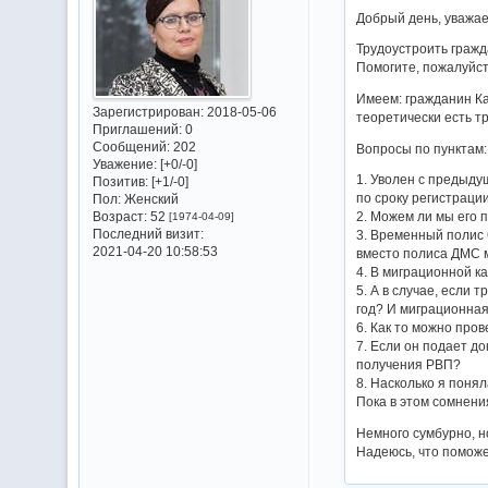
Добрый день, уважа
Трудоустроить гражд
Помогите, пожалуйст
Имеем: гражданин К
Зарегистрирован
: 2018-05-06
теоретически есть т
Приглашений:
0
Сообщений:
202
Вопросы по пунктам:
Уважение:
[+0/-0]
1. Уволен с предыду
Позитив:
[+1/-0]
по сроку регистраци
Пол:
Женский
Возраст:
52
2. Можем ли мы его 
[1974-04-09]
Последний визит:
3. Временный полис 
2021-04-20 10:58:53
вместо полиса ДМС 
4. В миграционной ка
5. А в случае, если 
год? И миграционная
6. Как то можно про
7. Если он подает д
получения РВП?
8. Насколько я поня
Пока в этом сомнени
Немного сумбурно, но
Надеюсь, что поможе