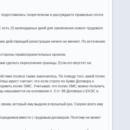
 подготовились теоретически и рассуждаете правильно почти
С есть 15 календарных дней для заключения нового трудового
чие действующей регистрации ничего не меняет. По истечению
со стороны правоохранительных органов.
вив сделать пересечение границы. Если его впустят на
йствие полиса также закончилось. По поводу того, какой полис
ш юрист считает, что если строго по букве Договора о
формить полис ОМС. Учитывая, что полис ОМС можно получить
щь оказывается на основании п. 3 ст. 98 Договора о ЕАЭС и
 своим, который ему выдали в прошлый раз. Скорее всего ему
 посредников вместе с трудовым договором. Поэтому не может