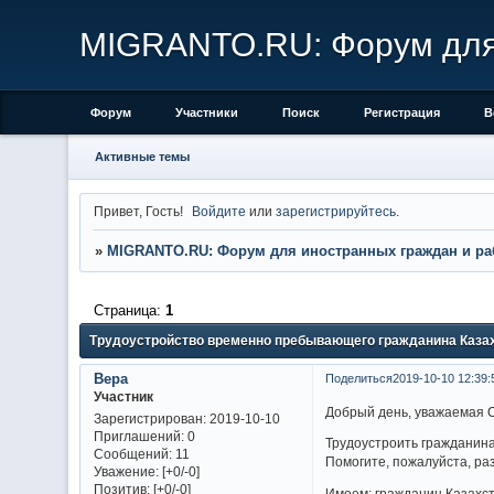
MIGRANTO.RU: Форум для 
Форум
Участники
Поиск
Регистрация
В
Активные темы
Привет, Гость!
Войдите
или
зарегистрируйтесь
.
»
MIGRANTO.RU: Форум для иностранных граждан и ра
Страница:
1
Трудоустройство временно пребывающего гражданина Каза
Вера
Поделиться
2019-10-10 12:39:
Участник
Добрый день, уважаемая 
Зарегистрирован
: 2019-10-10
Приглашений:
0
Трудоустроить гражданина
Сообщений:
11
Помогите, пожалуйста, ра
Уважение:
[+0/-0]
Позитив:
[+0/-0]
Имеем: гражданин Казахс