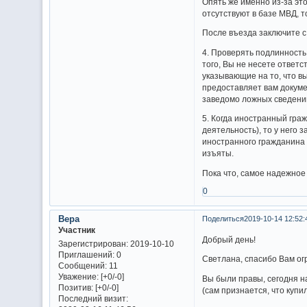
Опять же именно из-за эт
отсутствуют в базе МВД, т
После въезда заключите с
4. Проверять подлинность
того, Вы не несете ответ
указывающие на то, что в
предоставляет вам докуме
заведомо ложных сведени
5. Когда иностранный гра
деятельность), то у него 
иностранного гражданина
изъяты.
Пока что, самое надежное
0
Вера
Поделиться
2019-10-14 12:52:
Участник
Добрый день!
Зарегистрирован
: 2019-10-10
Приглашений:
0
Светлана, спасибо Вам ог
Сообщений:
11
Уважение:
[+0/-0]
Вы были правы, сегодня на
Позитив:
[+0/-0]
(сам признается, что купи
Последний визит: