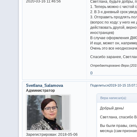
2020-03-16 11:46:56
Светлана, будьте добры, п
1. Теперь можно с чистой
2. В 3-х дневный срок уве
3. Отправить продлять по
(вопрос по ходу: у него н
действовать другой, верн
иностранцев)
В случае оформления ДМС
И еще, может он, наприме
Очень это все неоднозначн
Спасибо заранее, Светла
Отредактировано Вера (2019
0
Svetlana_Salamova
Поделиться
2019-10-15 15:07:
Администратор
Вера написал(а):
Добрый день!
Светлана, спасибо В
Вы были правы, сегод
месяца (сам признает
Зарегистрирован
: 2018-05-06