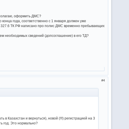
 полагаю, оформить ДМС?
о конца года, соответственно с 1 января должен уже
ст. 327.6 ТК РФ написано про полис ДМС временно пребывающих
ем необходимых сведений (допсоглашение) в его ТД?
4
в Казахстан и вернуться), новой (!!!) регистрацией на 3
ть год. Это нормально?