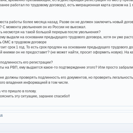
ранее работал по трудовому договору), есть миграционная карта сроком на 1
места работы более месяца назад. Разве он не должен заключить новый дого
? С момента увольнения он из России не выезжал.
ть несмотря на такой большой перерыв после увольнения?
му выдали на основании предыдущего трудового договора, хотя он уже расто
ь ОМС в трудовом договоре
тоит срок 1 год. То есть срок продлен на основании предыдущего трудового д
вой книжки он не предоставит? (не может найти, просит оформить новую). На к
ь подлинность его регистрации?
нты на РВП, ему выдается какое-то подтверждение этого? Или просто забрал
 не должны проверять подлинность его документов, но проверить легальность
ого владения информацией в том числе.
 что пришло в голову.
ояснить эту ситуацию, заранее спасибо!!
16