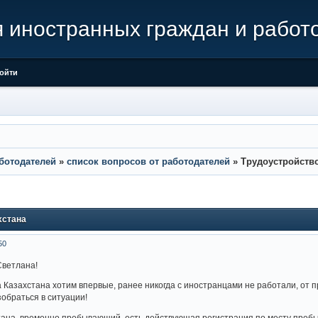
иностранных граждан и работ
ойти
ботодателей
»
список вопросов от работодателей
»
Трудоустройств
хстана
50
Светлана!
 Казахстана хотим впервые, ранее никогда с иностранцами не работали, от п
зобраться в ситуации!
тана, временно пребывающий, есть действующая регистрация по месту пребы