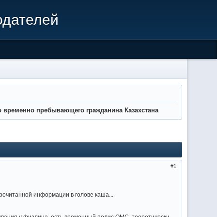
одателей
о временно пребывающего гражданина Казахстана
1
рочитанной информации в голове каша...
вания у физлица, есть временный полис ОМС, теоретически