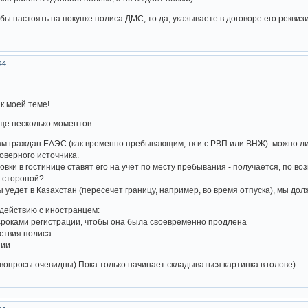
обы настоять на покупке полиса ДМС, то да, указываете в договоре его рекви
44
к моей теме!
ще несколько моментов:
ам граждан ЕАЭС (как временно пребывающим, тк и с РВП или ВНЖ): можно ли 
оверного источника.
овки в гостинице ставят его на учет по месту пребывания - получается, по 
 стороной?
ы уедет в Казахстан (пересечет границу, например, во время отпуска), мы д
действию с иностранцем:
сроками регистрации, чтобы она была своевременно продлена
йствия полиса
нии
 вопросы очевидны) Пока только начинает складываться картинка в голове)