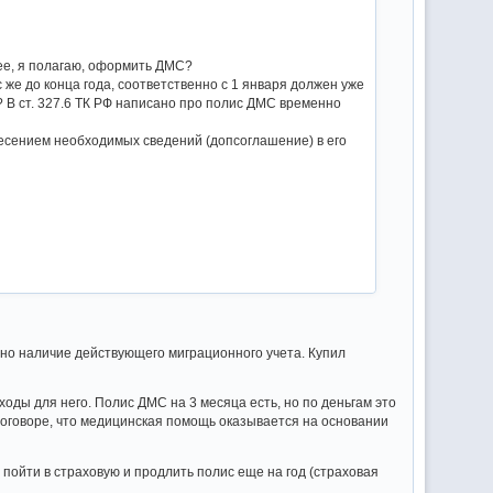
нее, я полагаю, оформить ДМС?
 же до конца года, соответственно с 1 января должен уже
? В ст. 327.6 ТК РФ написано про полис ДМС временно
есением необходимых сведений (допсоглашение) в его
жно наличие действующего миграционного учета. Купил
ходы для него. Полис ДМС на 3 месяца есть, но по деньгам это
 в договоре, что медицинская помощь оказывается на основании
 пойти в страховую и продлить полис еще на год (страховая