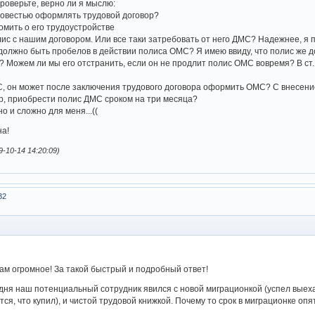
роверьте, верно ли я мыслю:
 совестью оформлять трудовой договор?
домить о его трудоустройстве
лис с нашим договором. Или все таки затребовать от него ДМС? Надежнее, я
е должно быть пробелов в действии полиса ОМС? Я имею ввиду, что полис же д
о? Можем ли мы его отстранить, если он не продлит полис ОМС вовремя? В 
, он может после заключения трудового договора оформить ОМС? С внесени
р, приобрести полис ДМС сроком на три месяца?
о и сложно для меня...((
на!
-10-14 14:20:09)
32
ам огромное! За такой быстрый и подробный ответ!
ня наш потенциальный сотрудник явился с новой миграционкой (успел выехать 
ся, что купил), и чистой трудовой книжкой. Почему то срок в миграционке опя