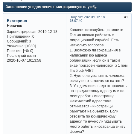
Заполнение уведомления в миграционную службу.
Поделиться
2019-12-18
1
Екатерина
15:07:40
Новичок
Коллеги, пожалуйста, помогите.
Зарегистрирован
: 2019-12-18
Только начала работать с
Приглашений:
0
миграционной службой. Есть
Сообщений:
3
несколько вопросов.
Уважение:
[+0/-0]
1. Возможно ли сокращения в
Позитив:
[+0/-0]
написании юр адреса
Последний визит:
организации, если он в таком
2020-10-07 19:13:58
виде присвоен налоговой: э 1 пом
III к 5 оф А4Б?
2. Нужно ли увольнять человека,
если у него закончился патент?
3. Уведомления надо отправлять
по юридическому адресу или по
месту работы иностранца.
Фактический адрес тоже
отличается - иностранцы
работают на объектах. Если
отвозить по юридическому
адресу, то нужно ли указывать
место работы иностранца внизу
формы?