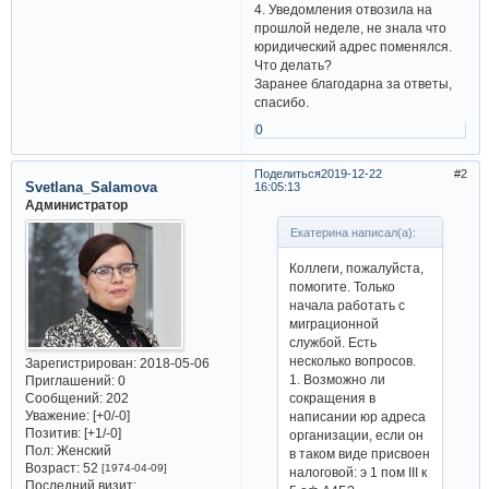
4. Уведомления отвозила на
прошлой неделе, не знала что
юридический адрес поменялся.
Что делать?
Заранее благодарна за ответы,
спасибо.
0
Поделиться
2019-12-22
2
Svetlana_Salamova
16:05:13
Администратор
Екатерина написал(а):
Коллеги, пожалуйста,
помогите. Только
начала работать с
миграционной
службой. Есть
несколько вопросов.
Зарегистрирован
: 2018-05-06
1. Возможно ли
Приглашений:
0
Сообщений:
202
сокращения в
Уважение:
[+0/-0]
написании юр адреса
Позитив:
[+1/-0]
организации, если он
Пол:
Женский
в таком виде присвоен
Возраст:
52
[1974-04-09]
налоговой: э 1 пом III к
Последний визит: