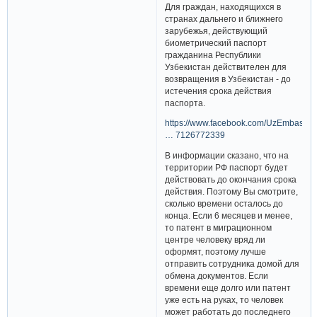
Для граждан, находящихся в
странах дальнего и ближнего
зарубежья, действующий
биометрический паспорт
гражданина Республики
Узбекистан действителен для
возвращения в Узбекистан - до
истечения срока действия
паспорта.
https://www.facebook.com/UzEmbassy.r
… 7126772339
В информации сказано, что на
территории РФ паспорт будет
действовать до окончания срока
действия. Поэтому Вы смотрите,
сколько времени осталось до
конца. Если 6 месяцев и менее,
то патент в миграционном
центре человеку вряд ли
оформят, поэтому лучше
отправить сотрудника домой для
обмена документов. Если
времени еще долго или патент
уже есть на руках, то человек
может работать до последнего