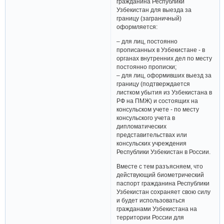
гражданина Республики
Узбекистан для выезда за
границу (заграничный)
оформляется:
– для лиц, постоянно
прописанных в Узбекистане - в
органах внутренних дел по месту
постоянно прописки;
– для лиц, оформивших выезд за
границу (подтверждается
листком убытия из Узбекистана в
РФ на ПМЖ) и состоящих на
консульском учете - по месту
консульского учета в
дипломатических
представительствах или
консульских учреждения
Республики Узбекистан в России.
Вместе с тем разъясняем, что
действующий биометрический
паспорт гражданина Республики
Узбекистан сохраняет свою силу
и будет использоваться
гражданами Узбекистана на
территории России для