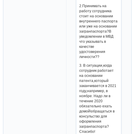
2.Принимать на
работу сотрудника
стоит на основании
внутреннего паспорта
или уже на основании
загранпаспорта?В
уведомлении в МВД
что указывать в
качестве
удостоверения
личности??
3. В ситуации,когда
сотрудник работает
на основании
патента,который
заканчивается в 2021
году,например, в
ноябре. Надо ли в
течение 2020
обязательно ехать
домой\обращаться в
консульство для
оформления
загранпаспорта?
Спасибо!