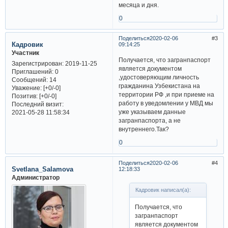
месяца и дня.
0
Поделиться
2020-02-06
3
Кадровик
09:14:25
Участник
Получается, что загранпаспорт
Зарегистрирован
: 2019-11-25
является документом
Приглашений:
0
,удостоверяющим личность
Сообщений:
14
гражданина Узбекистана на
Уважение:
[+0/-0]
территории РФ ,и при приеме на
Позитив:
[+0/-0]
работу в уведомлении у МВД мы
Последний визит:
уже указываем данные
2021-05-28 11:58:34
загранпаспорта, а не
внутреннего.Так?
0
Поделиться
2020-02-06
4
Svetlana_Salamova
12:18:33
Администратор
Кадровик написал(а):
Получается, что
загранпаспорт
является документом