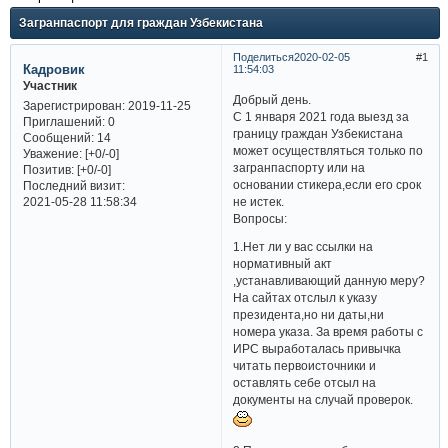
Загранпаспорт для граждан Узбекистана
Поделиться
2020-02-05
1
Кадровик
11:54:03
Участник
Добрый день.
Зарегистрирован
: 2019-11-25
С 1 января 2021 года выезд за
Приглашений:
0
границу граждан Узбекистана
Сообщений:
14
может осуществляться только по
Уважение:
[+0/-0]
загранпаспорту или на
Позитив:
[+0/-0]
основании стикера,если его срок
Последний визит:
не истек.
2021-05-28 11:58:34
Вопросы:
1.Нет ли у вас ссылки на
нормативный акт
,устанавливающий данную меру?
На сайтах отслыл к указу
президента,но ни даты,ни
номера указа. За время работы с
ИРС выработалась привычка
читать первоисточники и
оставлять себе отсыл на
документы на случай проверок.