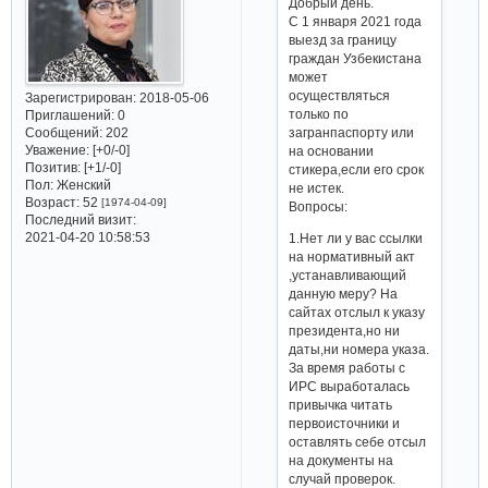
Добрый день.
С 1 января 2021 года
выезд за границу
граждан Узбекистана
может
осуществляться
Зарегистрирован
: 2018-05-06
только по
Приглашений:
0
Сообщений:
202
загранпаспорту или
Уважение:
[+0/-0]
на основании
Позитив:
[+1/-0]
стикера,если его срок
Пол:
Женский
не истек.
Возраст:
52
[1974-04-09]
Вопросы:
Последний визит:
2021-04-20 10:58:53
1.Нет ли у вас ссылки
на нормативный акт
,устанавливающий
данную меру? На
сайтах отслыл к указу
президента,но ни
даты,ни номера указа.
За время работы с
ИРС выработалась
привычка читать
первоисточники и
оставлять себе отсыл
на документы на
случай проверок.