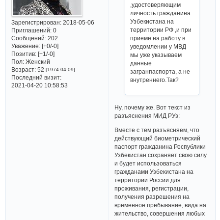
,удостоверяющим
личность гражданина
Узбекистана на
Зарегистрирован
: 2018-05-06
территории РФ ,и при
Приглашений:
0
Сообщений:
202
приеме на работу в
Уважение:
[+0/-0]
уведомлении у МВД
Позитив:
[+1/-0]
мы уже указываем
Пол:
Женский
данные
Возраст:
52
[1974-04-09]
загранпаспорта, а не
Последний визит:
внутреннего.Так?
2021-04-20 10:58:53
Ну, почему же. Вот текст из
разъяснения МИД РУз:
Вместе с тем разъясняем, что
действующий биометрический
паспорт гражданина Республики
Узбекистан сохраняет свою силу
и будет использоваться
гражданами Узбекистана на
территории России для
проживания, регистрации,
получения разрешения на
временное пребывание, вида на
жительство, совершения любых