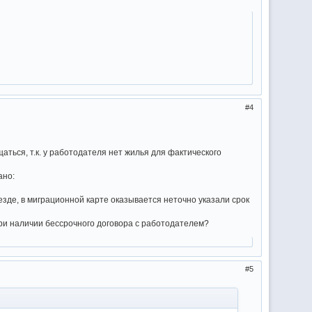
4
аться, т.к. у работодателя нет жилья для фактического
ано:
езде, в миграционной карте оказывается неточно указали срок
ри наличии бессрочного договора с работодателем?
5