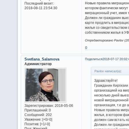
Новые правила миграционн
Последний визит:
котором фактически могут 
2018-08-11 23:54:30
миграционный учет, имея 
Должен ли гражданин выез
карте продлить в миграци
жилья со свидетельством 
собственником жилья в УФ
Отредактировано Pavlov (201
0
Svetlana_Salamova
Поделиться
2018-07-17 20:02:
Администратор
Pavlov написал(а):
Здравствуйте!
Гражданин Киргизии 
организацией на миг
несколько дней выезж
новой миграционной 
организация, т.е до 
Зарегистрирован
: 2018-05-06
Новые правила мигра
Приглашений:
0
Сообщений:
202
жилья, в котором фак
Уважение:
[+0/-0]
должен сам встать н
Позитив:
[+1/-0]
Должен ли гражданин
Пол:
Женский