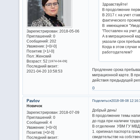
Здравствуйте!
В продолжение перво
В 2017 г. на учет ст
фактического прожив
В имеющемся "Уведо
"Поставлен на учет д
Зарегистрирован
: 2018-05-06
А в миграционной ка
Приглашений:
0
Сообщений:
202
указали срок пребыва
Уважение:
[+0/-0]
Когда в этом случае
Позитив:
[+1/-0]
работодателем?
Пол:
Женский
Возраст:
52
[1974-04-09]
Последний визит:
Продление срока пребыван
2021-04-20 10:58:53
миграционной карте. В пр
действия предыдущей рег
0
Pavlov
Поделиться
2018-08-08 12:16:
Новичок
Добрый день!
Зарегистрирован
: 2018-07-09
В продолжение темы напиш
Приглашений:
0
до года при наличии труд
Сообщений:
4
В отделении УВМ ГУ МВД 
Уважение:
[+0/-0]
1. оригинал паспорта граж
Позитив:
[+0/-0]
свидетельстве на собстве
Последний визит: