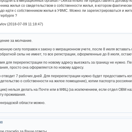
продлить в миграционных органах? Обязательно ли предоставлять договор 
нника жилья со свидетельством о собственности жилья, в котором фактическ
адо идти с собственником жилья в УФМС. Можно ли зарегистрироваться и жить
тербурге ?
lov (2018-07-09 11:18:47)
щение за молчание.
аконную силу поправок к закону о миграционном учете, после 8 июля встават
 обратной силы не имеет, то все регистрации, оформленные до 8 июля, остают
вия для перерегистрации по новому адресу выезжать за границу не нужно. П
ния, просто она оформляется по новому адресу.
 отводит 7 рабочих дней. Для перерегистрации нужно будет предоставить ко
идетельство о собственности на жилое помещение), копии паспорта россиян
ию) нельзя делать на Почте или в МФЦ (за исключением, если отдел ОВМ на
ту проживания.
инградской области можно.
48
ое спасибо за Ваши ответы.