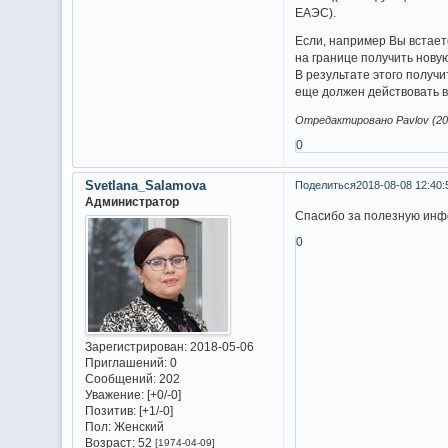
ЕАЭС).
Если, например Вы встает
на границе получить нову
В результате этого получ
еще должен действовать в 
Отредактировано Pavlov (201
0
Svetlana_Salamova
Поделиться
2018-08-08 12:40:
Администратор
Спасибо за полезную инф
0
Зарегистрирован
: 2018-05-06
Приглашений:
0
Сообщений:
202
Уважение:
[+0/-0]
Позитив:
[+1/-0]
Пол:
Женский
Возраст:
52
[1974-04-09]