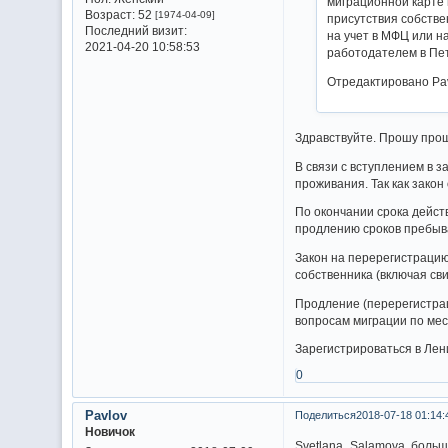
миграционной карте 
Возраст:
52
[1974-04-09]
присутствия собстве
Последний визит:
на учет в МФЦ или н
2021-04-20 10:58:53
работодателем в Пе
Отредактировано Pav
Здравствуйте. Прошу про
В связи с вступлением в з
проживания. Так как закон
По окончании срока дейст
продлению сроков пребыва
Закон на перерегистрацию
собственника (включая св
Продление (перерегистрац
вопросам миграции по мес
Зарегистрироваться в Лен
0
Pavlov
Поделиться
2018-07-18 01:14:
Новичок
Svetlana_Salamova, больш