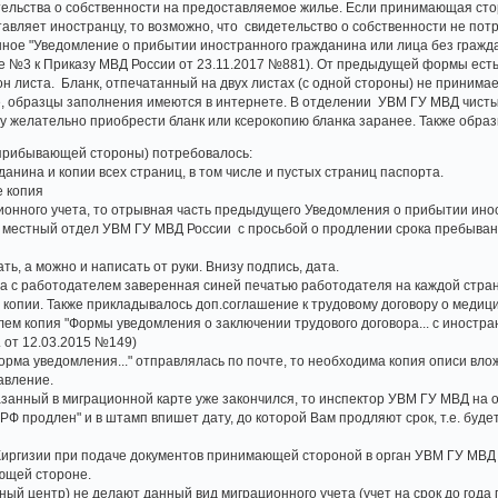
етельства о собственности на предоставляемое жилье. Если принимающая сто
тавляет иностранцу, то возможно, что свидетельство о собственности не пот
ное "Уведомление о прибытии иностранного гражданина или лица без гражда
№3 к Приказу МВД России от 23.11.2017 №881). От предыдущей формы есть 
он листа. Бланк, отпечатанный на двух листах (с одной стороны) не принима
, образцы заполнения имеются в интернете. В отделении УВМ ГУ МВД чистых
у желательно приобрести бланк или ксерокопию бланка заранее. Также обра
(прибывающей стороны) потребовалось:
анина и копии всех страниц, в том числе и пустых страниц паспорта.
е копия
ионного учета, то отрывная часть предыдущего Уведомления о прибытии ино
в местный отдел УВМ ГУ МВД России с просьбой о продлении срока пребывани
ь, а можно и написать от руки. Внизу подпись, дата.
ра с работодателем заверенная синей печатью работодателя на каждой стран
 копии. Также прикладывалось доп.соглашение к трудовому договору о медиц
ем копия "Формы уведомления о заключении трудового договора... с иностр
. от 12.03.2015 №149)
орма уведомления..." отправлялась по почте, то необходима копия описи вл
авление.
азанный в миграционной карте уже закончился, то инспектор УВМ ГУ МВД на 
РФ продлен" и в штамп впишет дату, до которой Вам продляют срок, т.е. буд
Киргизии при подаче документов принимающей стороной в орган УВМ ГУ МВД 
ющей стороне.
й центр) не делают данный вид миграционного учета (учет на срок до года 