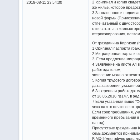
2. оригинал и копия свид
2018-08-11 23:54:30
же жилье, которое предос
3.Заполненное и подписан
новой формы (Приложение 
отпечатанный с двух стор
отпечатать на компьютере
ксерокопирования, поэтом
От гражданина Киргизии 
1.Оригинал паспорта гражд
2.Миграционная карта и е
3. Если продление миграц
4.Заявление на листе А4 
работодателем,
заявление можно отпечатат
5.Копия трудового догово
дата заверения указанной
6.Заверенная работодател
от 28.06.2010 №147, в ред
7.Если указанная выше "Ф
чека на это почтовое отпр
Если срок пребывания, ук
временного пребывания в 
на год)
Присутствие гражданина 
семь документов принима
В МФЦ(многофункциональны