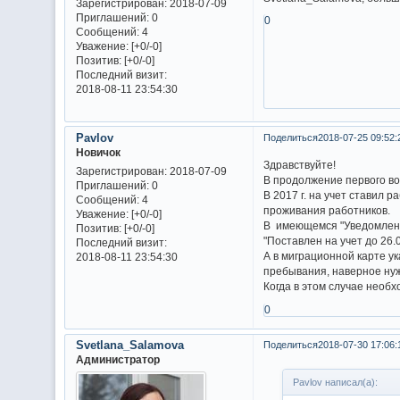
Зарегистрирован
: 2018-07-09
Приглашений:
0
0
Сообщений:
4
Уважение:
[+0/-0]
Позитив:
[+0/-0]
Последний визит:
2018-08-11 23:54:30
Pavlov
Поделиться
2018-07-25 09:52:
Новичок
Здравствуйте!
Зарегистрирован
: 2018-07-09
В продолжение первого во
Приглашений:
0
В 2017 г. на учет ставил 
Сообщений:
4
проживания работников.
Уважение:
[+0/-0]
В имеющемся "Уведомлени
Позитив:
[+0/-0]
"Поставлен на учет до 26.0
Последний визит:
А в миграционной карте ук
2018-08-11 23:54:30
пребывания, наверное нужн
Когда в этом случае необ
0
Svetlana_Salamova
Поделиться
2018-07-30 17:06:
Администратор
Pavlov написал(а):