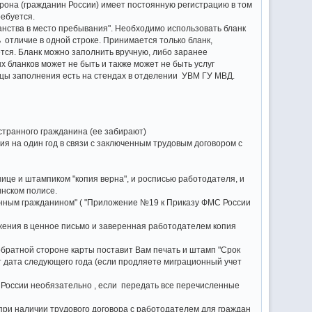
рона (гражданин России) имеет постоянную регистрацию в том
ребуется.
нства в место пребывания". Необходимо использовать бланк
отличие в одной строке. Принимается только бланк,
ется. Бланк можно заполнить вручную, либо заранее
 бланков может не быть и также может не быть услуг
зцы заполнения есть на стендах в отделении УВМ ГУ МВД.
странного гражданина (ее забирают)
я на один год в связи с заключенным трудовым договором с
ице и штампиком "копия верна", и росписью работодателя, и
инском полисе.
анным гражданином" ( "Приложение №19 к Приказу ФМС России
ожения в ценное письмо и заверенная работодателем копия
обратной стороне карты поставит Вам печать и штамп "Срок
ет дата следующего года (если продляете миграционный учет
России необязательно , если передать все перечисленные
при наличии трудового договора с работодателем для граждан