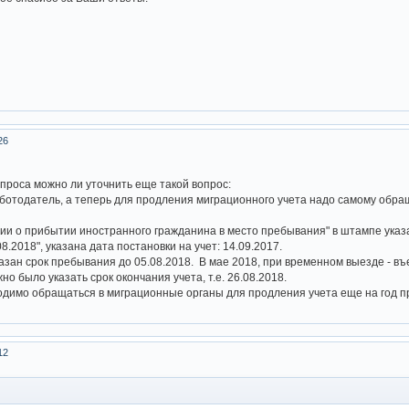
26
проса можно ли уточнить еще такой вопрос:
работодатель, а теперь для продления миграционного учета надо самому обращ
и о прибытии иностранного гражданина в место пребывания" в штампе указ
8.2018", указана дата постановки на учет: 14.09.2017.
азан срок пребывания до 05.08.2018. В мае 2018, при временном выезде - въ
о было указать срок окончания учета, т.е. 26.08.2018.
ходимо обращаться в миграционные органы для продления учета еще на год п
12