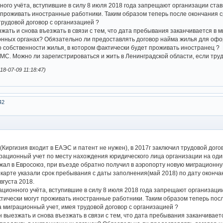
ого учёта, вступившие в силу 8 июля 2018 года запрещают организации ставит
проживать иностранные работники. Таким образом теперь после окончания сро
трудовой договор с организацией ?
жать и снова въезжать в связи с тем, что дата пребывания заканчивается в м
онных органах? Обязательно ли предоставлять договор найма жилья для офо
о собственности жилья, в котором фактически будет проживать иностранец ?
МС. Можно ли зарегистрироваться и жить в Ленинградской области, если тру
8-07-09 11:18:47)
42
(Киргизия входит в ЕАЭС и патент не нужен), в 2017г заключил трудовой дого
рационный учет по месту нахождения юридического лица организации на один г
ал в Евросоюз, при въезде обратно получил в аэропорту новую миграционную к
карте указали срок пребывания с даты заполнения(май 2018) по дату оконч
августа 2018.
ционного учёта, вступившие в силу 8 июля 2018 года запрещают организации 
тически могут проживать иностранные работники. Таким образом теперь после 
а миграционный учет, имея трудовой договор с организацией ?
 выезжать и снова въезжать в связи с тем, что дата пребывания заканчиваетс