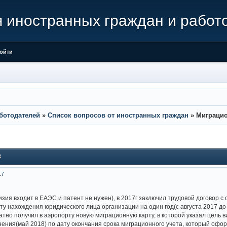
иностранных граждан и работ
ойти
ботодателей
»
Список вопросов от иностранных граждан
»
Миграцио
8
17
изия входит в ЕАЭС и патент не нужен), в 2017г заключил трудовой договор с
у нахождения юридического лица организации на один год(с августа 2017 до 
тно получил в аэропорту новую миграционную карту, в которой указал цель ви
ения(май 2018) по дату окончания срока миграционного учета, который оформ