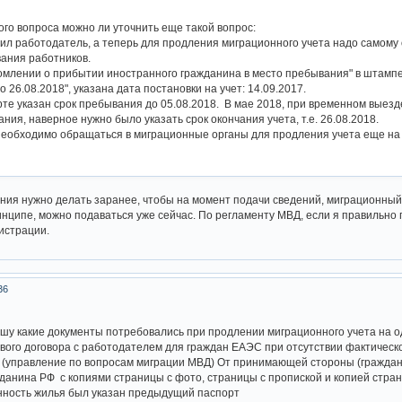
го вопроса можно ли уточнить еще такой вопрос:
авил работодатель, а теперь для продления миграционного учета надо самому 
ания работников.
млении о прибытии иностранного гражданина в место пребывания" в штампе
о 26.08.2018", указана дата постановки на учет: 14.09.2017.
рте указан срок пребывания до 05.08.2018. В мае 2018, при временном выезд
ния, наверное нужно было указать срок окончания учета, т.е. 26.08.2018.
 необходимо обращаться в миграционные органы для продления учета еще на 
ия нужно делать заранее, чтобы на момент подачи сведений, миграционный 
инципе, можно подаваться уже сейчас. По регламенту МВД, если я правильно 
истрации.
36
у какие документы потребовались при продлении миграционного учета на од
ового договора с работодателем для граждан ЕАЭС при отсутствии фактическо
(управление по вопросам миграции МВД) От принимающей стороны (граждани
данина РФ с копиями страницы с фото, страницы с пропиской и копией страни
нность жилья был указан предыдущий паспорт