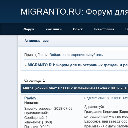
MIGRANTO.RU: Форум для 
Форум
Участники
Поиск
Регистрация
В
Активные темы
Привет, Гость!
Войдите
или
зарегистрируйтесь
.
»
MIGRANTO.RU: Форум для иностранных граждан и ра
Страница:
1
Миграционный учет в связи с изменением закона с 08.07.201
Pavlov
Поделиться
2018-07-09 11:13:
Новичок
Здравствуйте!
Зарегистрирован
: 2018-07-09
Гражданин Киргизии (Кирг
Приглашений:
0
миграционный учет по мест
Сообщений:
4
Евросоюз, при въезде обра
Уважение:
[+0/-0]
пребывания с даты заполн
Позитив:
[+0/-0]