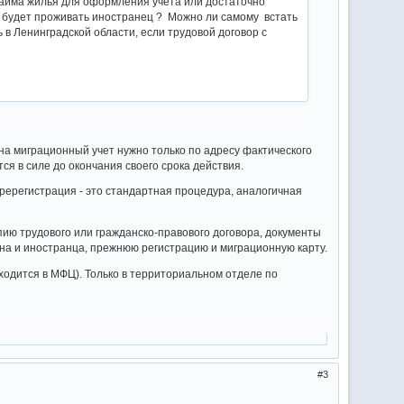
найма жилья для оформления учета или достаточно
и будет проживать иностранец ? Можно ли самому встать
 в Ленинградской области, если трудовой договор с
ь на миграционный учет нужно только по адресу фактического
ся в силе до окончания своего срока действия.
еререгистрация - это стандартная процедура, аналогичная
пию трудового или гражданско-правового договора, документы
ина и иностранца, прежнюю регистрацию и миграционную карту.
ходится в МФЦ). Только в территориальном отделе по
3