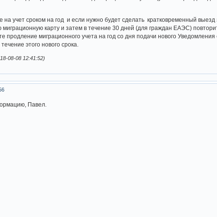
е на учет сроком на год и если нужно будет сделать кратковременный выезд з
ю миграционную карту и затем в течение 30 дней (для граждан ЕАЭС) повтори
ите продление миграционного учета на год со дня подачи нового Уведомления
течение этого нового срока.
8-08-08 12:41:52)
56
ормацию, Павел.