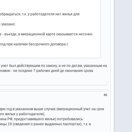
обращаться, т.к. у работодателя нет жилья для
 указано:
е - въезде, в миграционной карте оказывается неточно
год при наличии бессрочного договора с
учет был действующим по закону, а не по датам, указанным на
помню - не позднее 7 рабочих дней до окончания срока
6
ин год в указанном выше случае (миграционный учет на срок
го жилья у работодателя).
на РФ, предоставившего жилье) потребовались:
цы 19 (сведения о ранее выданных паспортах), т.к. в