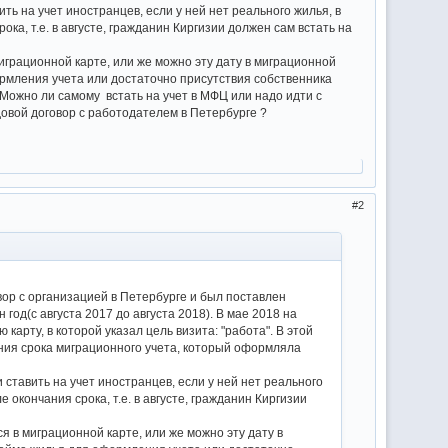
ь на учет иностранцев, если у ней нет реального жилья, в
ка, т.е. в августе, гражданин Киргизии должен сам встать на
играционной карте, или же можно эту дату в миграционной
рмления учета или достаточно присутствия собственника
 Можно ли самому встать на учет в МФЦ или надо идти с
довой договор с работодателем в Петербурге ?
2
вор с организацией в Петербурге и был поставлен
од(с августа 2017 до августа 2018). В мае 2018 на
арту, в которой указал цель визита: "работа". В этой
ания срока миграционного учета, который оформляла
ставить на учет иностранцев, если у ней нет реального
окончания срока, т.е. в августе, гражданин Киргизии
я в миграционной карте, или же можно эту дату в