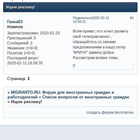
Ищем рекламу!
Поделиться
2020-02-11
1
Генка03
16:58:21
Новичок
Всем привет, кто хочет развить
Зарегистрирован
: 2020-01-25
свой телеграм канал ,
Приглашений:
0
обращайтесь со своими
Сообщений:
2
предложениями в нашу сетку
Уважение:
[+0/-0]
"КРИЧУ" админу добра.
Позитив:
[+0/-0]
Рассмотрим всякие темы.
Последний визит:
2020-02-11 16:58:30
0
Страница:
1
»
MIGRANTO.RU: Форум для иностранных граждан и
работодателей
»
Список вопросов от иностранных граждан
»
Ищем рекламу!
создать форум бесплатно