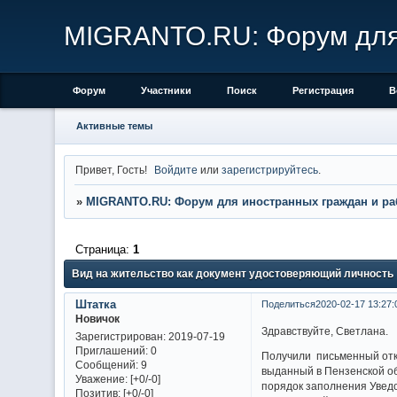
MIGRANTO.RU: Форум для 
Форум
Участники
Поиск
Регистрация
В
Активные темы
Привет, Гость!
Войдите
или
зарегистрируйтесь
.
»
MIGRANTO.RU: Форум для иностранных граждан и ра
Страница:
1
Вид на жительство как документ удостоверяющий личность
Штатка
Поделиться
2020-02-17 13:27:
Новичок
Здравствуйте, Светлана.
Зарегистрирован
: 2019-07-19
Приглашений:
0
Получили письменный отк
Сообщений:
9
выданный в Пензенской об
Уважение:
[+0/-0]
порядок заполнения Увед
Позитив:
[+0/-0]