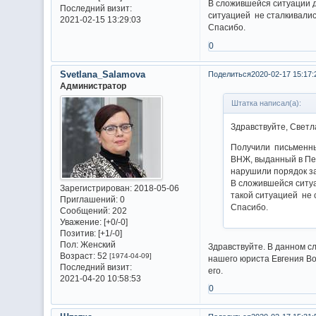
В сложившейся ситуации да
Последний визит:
ситуацией не сталкивалис
2021-02-15 13:29:03
Спасибо.
0
Svetlana_Salamova
Поделиться
2020-02-17 15:17:
Администратор
Штатка написал(а):
Здравствуйте, Светл
Получили письменны
ВНЖ, выданный в Пен
нарушили порядок з
В сложившейся ситуа
Зарегистрирован
: 2018-05-06
такой ситуацией не 
Приглашений:
0
Спасибо.
Сообщений:
202
Уважение:
[+0/-0]
Позитив:
[+1/-0]
Пол:
Женский
Здравствуйте. В данном с
Возраст:
52
[1974-04-09]
нашего юриста Евгения Вол
Последний визит:
его.
2021-04-20 10:58:53
0