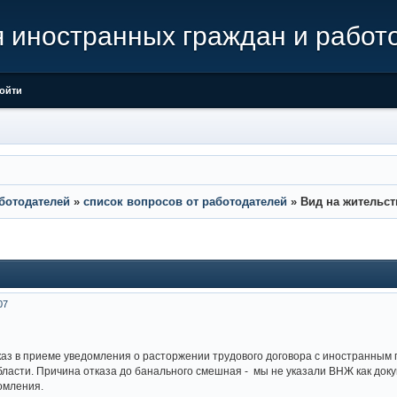
иностранных граждан и работ
ойти
ботодателей
»
список вопросов от работодателей
»
Вид на жительс
07
аз в приеме уведомления о расторжении трудового договора с иностранным
ласти. Причина отказа до банального смешная - мы не указали ВНЖ как док
омления.