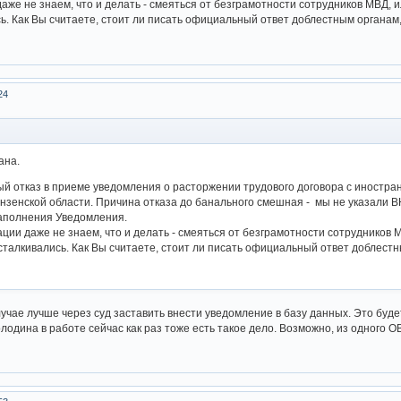
же не знаем, что и делать - смеяться от безграмотности сотрудников МВД, и
ь. Как Вы считаете, стоит ли писать официальный ответ доблестным органам,
24
ана.
й отказ в приеме уведомления о расторжении трудового договора с иностра
зенской области. Причина отказа до банального смешная - мы не указали В
аполнения Уведомления.
ции даже не знаем, что и делать - смеяться от безграмотности сотрудников М
сталкивались. Как Вы считаете, стоит ли писать официальный ответ доблестн
лучае лучше через суд заставить внести уведомление в базу данных. Это буд
одина в работе сейчас как раз тоже есть такое дело. Возможно, из одного ОВ