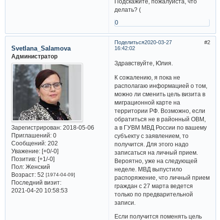
Подскажите, пожалуйста, что
делать? (
0
Поделиться
2020-03-27
2
Svetlana_Salamova
16:42:02
Администратор
Здравствуйте, Юлия.
К сожалению, я пока не
располагаю информацией о том,
можно ли сменить цель визита в
миграционной карте на
территории РФ. Возможно, если
обратиться не в районный ОВМ,
Зарегистрирован
: 2018-05-06
а в ГУВМ МВД России по вашему
Приглашений:
0
субъекту с заявлением, то
Сообщений:
202
получится. Для этого надо
Уважение:
[+0/-0]
записаться на личный прием.
Позитив:
[+1/-0]
Вероятно, уже на следующей
Пол:
Женский
неделе. МВД выпустило
Возраст:
52
[1974-04-09]
распоряжение, что личный прием
Последний визит:
граждан с 27 марта ведется
2021-04-20 10:58:53
только по предварительной
записи.
Если получится поменять цель