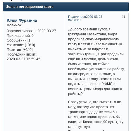
Цель в миграционной карте
Поделиться
2020-03-27
1
Юлия Фуразина
04:36:28
Новичок
Доброго времени суток, я
Зарегистрирован
: 2020-03-27
гражданин Казахстана, вчера
Приглашений:
0
продлила свою миграционную
Сообщений:
1
карту в связи с невозможностью
Уважение:
[+0/-0]
выехать из за вирусов и
Позитив:
[+0/-0]
закрытых границ. Срок продлили
Последний визит:
ещё на 3 месяца, цель вьезда
2020-03-27 16:59:45
была частная, но сейчас
необходимо устроится на работу,
ак как средства на исходе, а
выехать я не могу, возможно ли
подать заявление в УФМС и
сменить цель вьезда для поиска
работы?
Сразу уточню, что выехать я не
могу, потому что просто нет
транспорта, да даже если бы
могла, мне полом пришлось бы
сидеть в Казахстане 90 суток, а у
меня тут муж